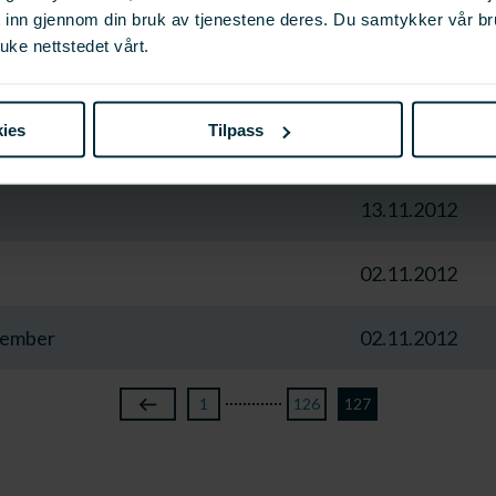
t inn gjennom din bruk av tjenestene deres. Du samtykker vår b
uke nettstedet vårt.
13.11.2012
lles samling «Verdikjede Havbruk» 26-
ies
Tilpass
13.11.2012
13.11.2012
02.11.2012
esember
02.11.2012
1
126
127