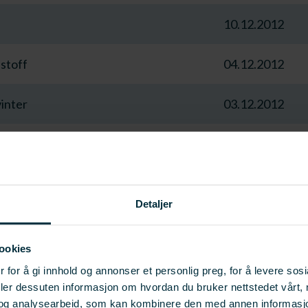
10.12.2012
åstoff
04.12.2012
vinter
03.12.2012
28.11.2012
GSPROSJEKT
13.11.2012
Detaljer
13.11.2012
ookies
13.11.2012
 for å gi innhold og annonser et personlig preg, for å levere sos
deler dessuten informasjon om hvordan du bruker nettstedet vårt,
ammet er klart!
13.11.2012
og analysearbeid, som kan kombinere den med annen informasjon d