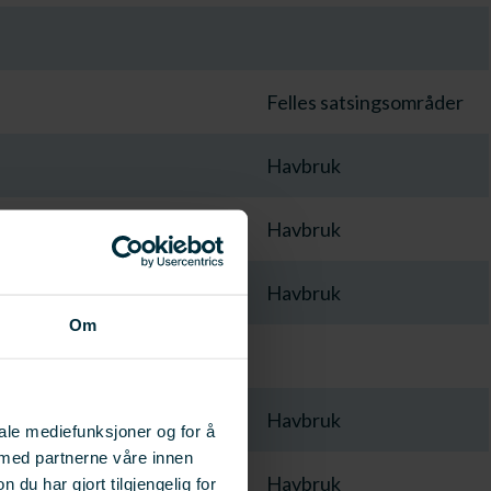
Felles satsingsområder
Havbruk
Havbruk
Havbruk
Om
Havbruk
iale mediefunksjoner og for å
 med partnerne våre innen
Havbruk
u har gjort tilgjengelig for