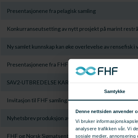
Presentasjonene fra pelagisk samling
Konkurranseutsetting av nytt prosjekt på marint restr
Ny samlet kunnskap kan øke overlevelse av rensefisk i 
Presentasjonene fra FHF sin havbrukssamling
SAV2-UTBREDELSE KARTLAGT I NYTT FORSKNIN
Samtykke
Invitasjon til FHF samling for hvitfisk næringen
Denne nettsiden anvender c
Nyhetsbrev produksjon av leppefisk er ute
Vi bruker informasjonskapsler
analysere trafikken vår. Vi 
FHF og Norsk Sjømatsenter inviterer næringen - progr
sosiale medier, annonsering 