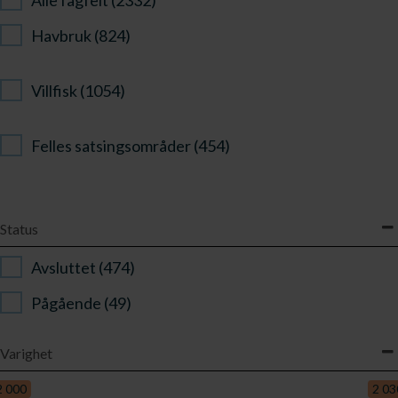
Havbruk (824)
Villfisk (1054)
Felles satsingsområder (454)
Status
Avsluttet (474)
Pågående (49)
Varighet
Varighet
2 000
2 03