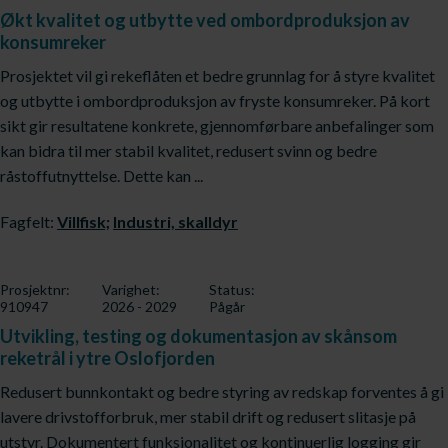
Økt kvalitet og utbytte ved ombordproduksjon av
konsumreker
Prosjektet vil gi rekeflåten et bedre grunnlag for å styre kvalitet
og utbytte i ombordproduksjon av fryste konsumreker. På kort
sikt gir resultatene konkrete, gjennomførbare anbefalinger som
kan bidra til mer stabil kvalitet, redusert svinn og bedre
råstoffutnyttelse. Dette kan ...
Fagfelt:
Villfisk;
Industri, skalldyr
Prosjektnr:
Varighet:
Status:
910947
2026 - 2029
Pågår
Utvikling, testing og dokumentasjon av skånsom
reketrål i ytre Oslofjorden
Redusert bunnkontakt og bedre styring av redskap forventes å gi
lavere drivstofforbruk, mer stabil drift og redusert slitasje på
utstyr. Dokumentert funksjonalitet og kontinuerlig logging gir