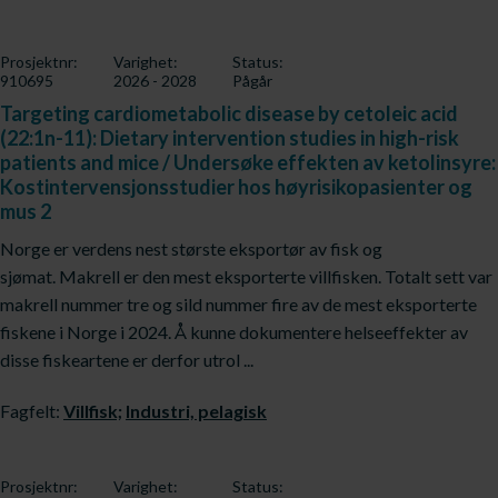
Prosjektnr:
Varighet:
Status:
910695
2026 - 2028
Pågår
Targeting cardiometabolic disease by cetoleic acid
(22:1n-11): Dietary intervention studies in high-risk
patients and mice / Undersøke effekten av ketolinsyre:
Kostintervensjonsstudier hos høyrisikopasienter og
mus 2
Norge er verdens nest største eksportør av fisk og
sjømat. Makrell er den mest eksporterte villfisken. Totalt sett var
makrell nummer tre og sild nummer fire av de mest eksporterte
fiskene i Norge i 2024. Å kunne dokumentere helseeffekter av
disse fiskeartene er derfor utrol ...
Fagfelt:
Villfisk;
Industri, pelagisk
Prosjektnr:
Varighet:
Status: