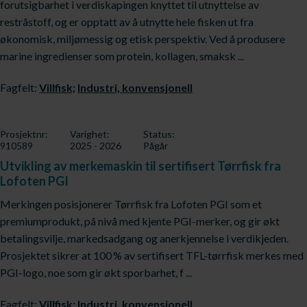
forutsigbarhet i verdiskapingen knyttet til utnyttelse av
restråstoff, og er opptatt av å utnytte hele fisken ut fra
økonomisk, miljømessig og etisk perspektiv. Ved å produsere
marine ingredienser som protein, kollagen, smaksk ...
Fagfelt:
Villfisk;
Industri, konvensjonell
Prosjektnr:
Varighet:
Status:
910589
2025 - 2026
Pågår
Utvikling av merkemaskin til sertifisert Tørrfisk fra
Lofoten PGI
Merkingen posisjonerer Tørrfisk fra Lofoten PGI som et
premiumprodukt, på nivå med kjente PGI-merker, og gir økt
betalingsvilje, markedsadgang og anerkjennelse i verdikjeden.
Prosjektet sikrer at 100 % av sertifisert TFL-tørrfisk merkes med
PGI-logo, noe som gir økt sporbarhet, f ...
Fagfelt:
Villfisk;
Industri, konvensjonell