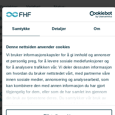
Prosjektnr:
Varighet:
Status:
910934
2026 - 2026
Pågår
Mekanisk separasjon av torskehoder (Skallebank)
Reduserte torskekvoter øker behovet for bedre
Samtykke
Detaljer
Om
ressursutnyttelse. Prosjektet skal dokumentere kapasitet,
driftsstabilitet, kvalitet og holdbarhet for mekanisk separasjon
av torskehoder til to produkter: en proteinrik farse for fôr-,
Denne nettsiden anvender cookies
petfood- og ernæringsmarkedene, og en minera ...
Vi bruker informasjonskapsler for å gi innhold og annonser
et personlig preg, for å levere sosiale mediefunksjoner og
Fagfelt:
Villfisk;
Industri, konvensjonell
for å analysere trafikken vår. Vi deler dessuten informasjon
om hvordan du bruker nettstedet vårt, med partnerne våre
innen sosiale medier, annonsering og analysearbeid, som
Prosjektnr:
Varighet:
Status:
kan kombinere den med annen informasjon du har gjort
910679
2026 - 2027
Pågår
tilgjengelig for dem, eller som de har samlet inn gjennom
Optimalisert H/G-blokk for enklere tining og høyere
din bruk av tjenestene deres. Du samtykker vår bruk av
kvalitet (O-blokk)
nødvendige informasjonskapsler ved å bruke nettstedet
Fiskerinæringen står foran store utfordringer. Torskebestanden
vårt.
er i nedgang, og kvotene for 2025–2028 blir de laveste på 30 år.