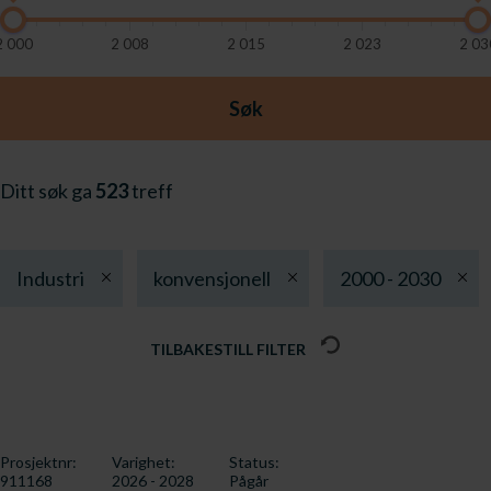
2 000
2 008
2 015
2 023
2 03
Søk
Ditt søk ga
523
treff
Industri
konvensjonell
2000 - 2030
TILBAKESTILL FILTER
Prosjektnr:
Varighet:
Status:
911168
2026 - 2028
Pågår