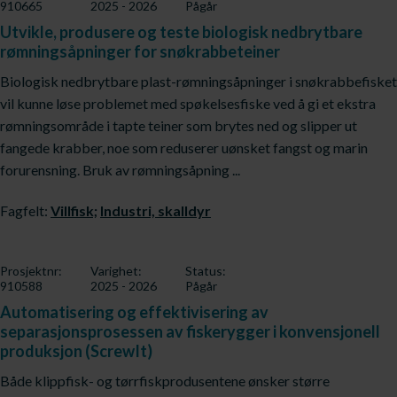
910665
2025 - 2026
Pågår
Utvikle, produsere og teste biologisk nedbrytbare
rømningsåpninger for snøkrabbeteiner
Biologisk nedbrytbare plast-rømningsåpninger i snøkrabbefisket
vil kunne løse problemet med spøkelsesfiske ved å gi et ekstra
rømningsområde i tapte teiner som brytes ned og slipper ut
fangede krabber, noe som reduserer uønsket fangst og marin
forurensning. Bruk av rømningsåpning ...
Fagfelt:
Villfisk;
Industri, skalldyr
Prosjektnr:
Varighet:
Status:
910588
2025 - 2026
Pågår
Automatisering og effektivisering av
separasjonsprosessen av fiskerygger i konvensjonell
produksjon (ScrewIt)
Både klippfisk- og tørrfiskprodusentene ønsker større