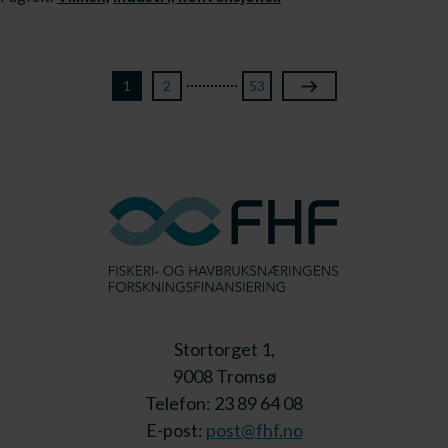
1
2
53
Stortorget 1,
9008 Tromsø
Telefon: 23 89 64 08
E-post:
post@fhf.no