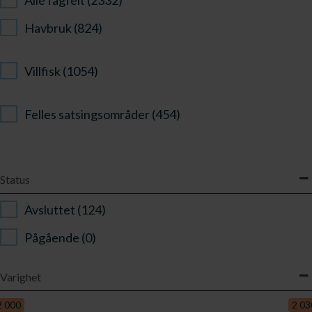
Havbruk (824)
Villfisk (1054)
Felles satsingsområder (454)
Status
Avsluttet (124)
Pågående (0)
Varighet
Varighet
2 000
2 03