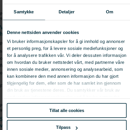
Samtykke
Detaljer
Om
Prosjektnr:
Varighet:
Status:
900956
2013 - 2016
Avsluttet
Velferd hos villfanget torsk i merd med hovedvekt på
Denne nettsiden anvender cookies
hold uten fôring ut over 12 uker
Vi bruker informasjonskapsler for å gi innhold og annonser
Prosjektet vil ventelig bidra til bedre forståelse for
et personlig preg, for å levere sosiale mediefunksjoner og
sammenhengene mellom fiskens beskaffenhet/energetiske status
for å analysere trafikken vår. Vi deler dessuten informasjon
og velferd hos villfanget torsk holdt i merd uten fôring. Perioden
om hvordan du bruker nettstedet vårt, med partnerne våre
fisken kan holdes vil ventelig variere ut i fra fiskens egen status,
innen sosiale medier, annonsering og analysearbeid, som
og anbefalinger og tillatels ...
kan kombinere den med annen informasjon du har gjort
tilgjengelig for dem, eller som de har samlet inn gjennom
Fagfelt:
Villfisk;
Marine ressurser
din bruk av tjenestene deres. Du samtykker vår bruk av
nødvendige informasjonskapsler ved å bruke nettstedet
vårt.
Prosjektnr:
Varighet:
Status:
Tillat alle cookies
900945
2013 - 2014
Avsluttet
Studier av fiskeatferd og redskapsparametere for
videreutvikling av teineteknologi
Tilpass