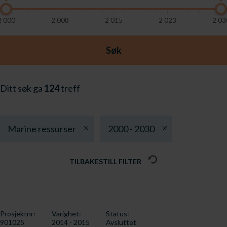
2 000
2 008
2 015
2 023
2 03
Søk
Ditt søk ga
124
treff
Marine ressurser
2000 - 2030
TILBAKESTILL FILTER
Prosjektnr:
Varighet:
Status:
901025
2014 - 2015
Avsluttet