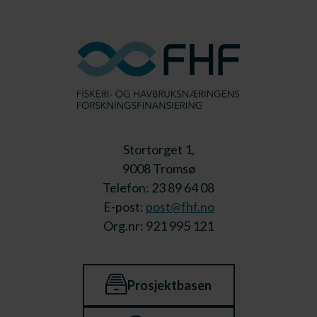
Stortorget 1,
9008 Tromsø
Telefon: 23 89 64 08
E-post:
post@fhf.no
Org.nr: 921 995 121
Prosjektbasen