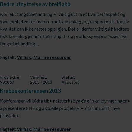
Bedre utnyttelse av breiflabb
Korrekt fangstbehandling er viktig ut fra et kvalitetsaspekt og
lønnsomheten for fiskere, mottaksanlegg og eksportører. Tap av
kvalitet kan ikke rettes opp igjen. Det er derfor viktig å håndtere
fisk korrekt gjennom hele fangst- og produksjonsprosessen. Feil
fangstbehandling ...
Fagfelt:
Villfisk;
Marine ressurser
Prosjektnr:
Varighet:
Status:
900867
2013 - 2013
Avsluttet
Krabbekonferansen 2013
Konferansen vil bidra til:• nettverksbygging i skalldyrnæringen•
å presentere FHF og aktuelle prosjekter• å få innspill til nye
prosjekter
Fagfelt:
Villfisk;
Marine ressurser