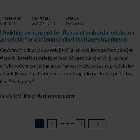
Prosjektnr:
Varighet:
Status:
900822
2012 - 2013
Avsluttet
Utvikling av konsept for fleksibel ombordproduksjon
av selolje for økt lønnsomhet i selfangstnæringen
Ombordproduksjon av selolje vil gi en kvalitetsgevinst på oljen
(ferskt råstoff) samtidig som en slik produksjon vil gi en mer
effektiv gjennomføring av selfangsten. Det antas at produksjon
av selolje om bord vil kunne doble fangstkapasiteten pr. fartøy
(for “Kvitungen” ...
Fagfelt:
Villfisk;
Marine ressurser
1
2
13