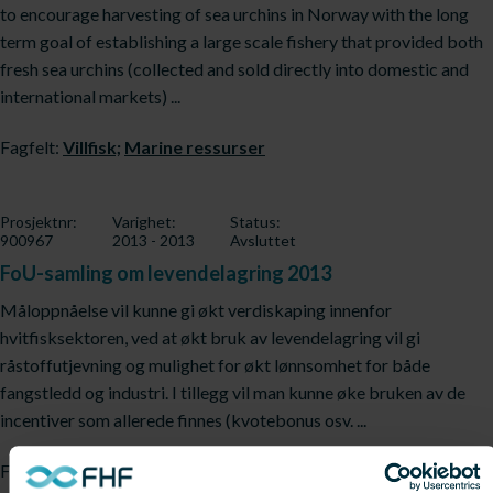
to encourage harvesting of sea urchins in Norway with the long
term goal of establishing a large scale fishery that provided both
fresh sea urchins (collected and sold directly into domestic and
international markets) ...
Fagfelt:
Villfisk;
Marine ressurser
Prosjektnr:
Varighet:
Status:
900967
2013 - 2013
Avsluttet
FoU-samling om levendelagring 2013
Måloppnåelse vil kunne gi økt verdiskaping innenfor
hvitfisksektoren, ved at økt bruk av levendelagring vil gi
råstoffutjevning og mulighet for økt lønnsomhet for både
fangstledd og industri. I tillegg vil man kunne øke bruken av de
incentiver som allerede finnes (kvotebonus osv. ...
Fagfelt:
Villfisk;
Marine ressurser