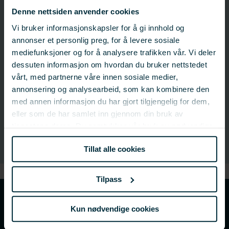
Søknadsfrist: 17. oktober 2025 14:00
Denne nettsiden anvender cookies
Status:
Avsluttet
Vi bruker informasjonskapsler for å gi innhold og
annonser et personlig preg, for å levere sosiale
mediefunksjoner og for å analysere trafikken vår. Vi deler
Til utlysning
dessuten informasjon om hvordan du bruker nettstedet
vårt, med partnerne våre innen sosiale medier,
annonsering og analysearbeid, som kan kombinere den
Kontakt:
med annen informasjon du har gjort tilgjengelig for dem,
Eirik Ruud Sigstadstø
eller som de har samlet inn gjennom din bruk av
Fagsjef – Havbruk
tjenestene deres. Du samtykker vår bruk av nødvendige
informasjonskapsler ved å bruke nettstedet vårt.
Tillat alle cookies
Tilpass
Ny digital søknadsportal
Kun nødvendige cookies