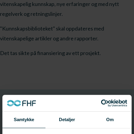
vitenskapelig kunnskap, nye erfaringer og med nytt
regelverk og retningslinjer.
"Kunnskapsbiblioteket" skal oppdateres med
vitenskapelige artikler og andre rapporter.
Det tas sikte på finansiering av ett prosjekt.
Utlysning
Offentliggjort: 02. september 2025
Samtykke
Detaljer
Om