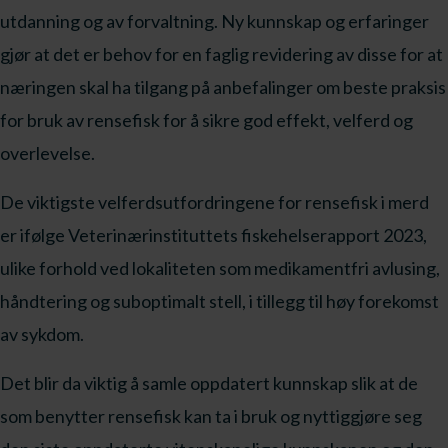
utdanning og av forvaltning. Ny kunnskap og erfaringer
gjør at det er behov for en faglig revidering av disse for at
næringen skal ha tilgang på anbefalinger om beste praksis
for bruk av rensefisk for å sikre god effekt, velferd og
overlevelse.
De viktigste velferdsutfordringene for rensefisk i merd
er ifølge Veterinærinstituttets fiskehelserapport 2023,
ulike forhold ved lokaliteten som medikamentfri avlusing,
håndtering og suboptimalt stell, i tillegg til høy forekomst
av sykdom.
Det blir da viktig å samle oppdatert kunnskap slik at de
som benytter rensefisk kan ta i bruk og nyttiggjøre seg