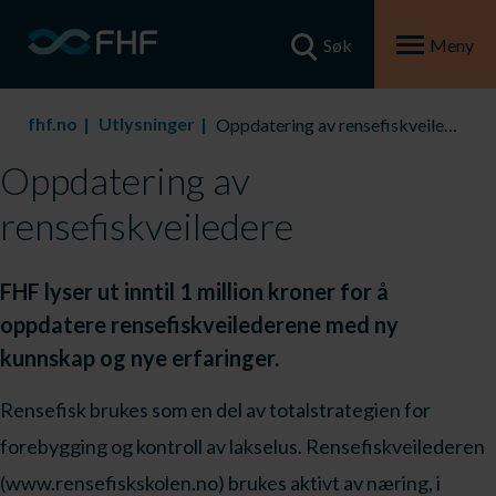
Søk
Meny
fhf.no
Utlysninger
Oppdatering av rensefiskveiledere
Oppdatering av
rensefiskveiledere
FHF lyser ut inntil 1 million kroner for å
oppdatere rensefiskveilederene med ny
kunnskap og nye erfaringer.
Rensefisk brukes som en del av totalstrategien for
forebygging og kontroll av lakselus. Rensefiskveilederen
(www.rensefiskskolen.no) brukes aktivt av næring, i