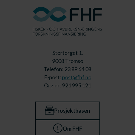
Stortorget 1,
9008 Tromsø
Telefon: 23 89 64 08
E-post:
post@fhf.no
Org.nr: 921 995 121
Prosjektbasen
Om FHF