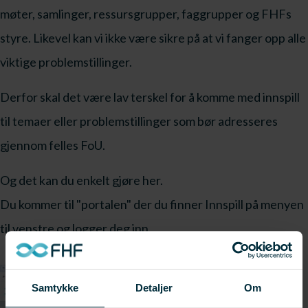
møter, samlinger, ressursgrupper, faggrupper og FHFs
styre. Likevel kan vi ikke være sikre på at vi fanger opp alle
viktige problemstillinger.
Derfor skal det være lav terskel for å komme med innspill
til temaer eller problemstillinger som bør adresseres
gjennom felles FoU.
Og det kan du enkelt gjøre her.
Du kommer til "portalen" der du finner Innspill på menyen
til venstre og logger deg inn.
Samtykke
Detaljer
Om