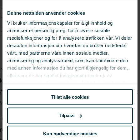
Denne nettsiden anvender cookies
Vi bruker informasjonskapsler for å gi innhold og
annonser et personlig preg, for å levere sosiale
mediefunksjoner og for å analysere trafikken vår. Vi deler
dessuten informasjon om hvordan du bruker nettstedet
vårt, med partnerne våre innen sosiale medier,
annonsering og analysearbeid, som kan kombinere den
med annen informasjon du har gjort tilgjengelig for dem,
Næringsaktører og FoU-miljøer kan sende inn innspill og
eller som de har samlet inn gjennom din bruk av
kort forklare hvorfor problemstillingen bør prioriteres.
tjenestene deres. Du samtykker vår bruk av nødvendige
informasjonskapsler ved å bruke nettstedet vårt.
Alle innspill behandles raskt av en egen innspillgruppe, og
Tillat alle cookies
vil få et svar.
Tilpass
Innspill som vil bli adressert vil enten lede til en
prioritering for FHF eller utvikles til et konkret FoU-
Kun nødvendige cookies