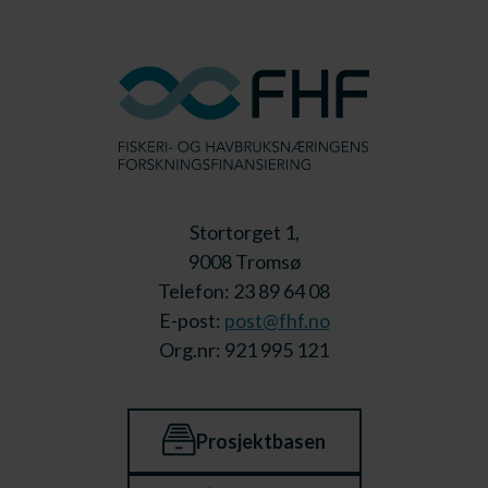
Stortorget 1,
9008 Tromsø
Telefon: 23 89 64 08
E-post:
post@fhf.no
Org.nr: 921 995 121
Prosjektbasen