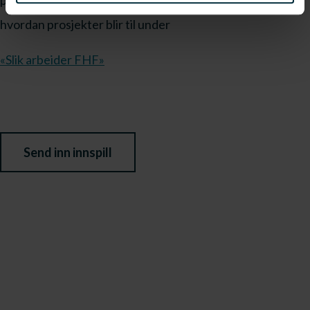
prosjekt. Du kan lese mer om hvordan FHF arbeider og
hvordan prosjekter blir til under
«Slik arbeider FHF»
Send inn innspill