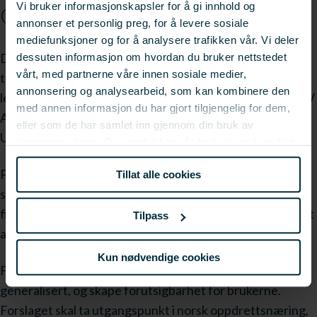
Vi bruker informasjonskapsler for å gi innhold og
Om prosjektet
annonser et personlig preg, for å levere sosiale
mediefunksjoner og for å analysere trafikken vår. Vi deler
Dokumentasjon av fiskevelferd ved utvikling av ny
dessuten informasjon om hvordan du bruker nettstedet
vårt, med partnerne våre innen sosiale medier,
teknologi (VELDOK) er et FHF-finansiert prosjekt som
annonsering og analysearbeid, som kan kombinere den
ledes av Nofima AS. Prosjektpartnere er Åkerblå AS, DNV
med annen informasjon du har gjort tilgjengelig for dem,
AS, SINTEF Ocean AS, Havforskningsinstituttet og
eller som de har samlet inn gjennom din bruk av
Universitetet i Oslo.
tjenestene deres. Du samtykker vår bruk av nødvendige
informasjonskapsler ved å bruke nettstedet vårt.
Prosjektet har som mål å utarbeide et forslag til en
Tillat alle cookies
strukturert fremgangsmåte for dokumentering av
fiskevelferd ved utvikling av nye teknologier for oppdrett
Tilpass
av fisk.
Kun nødvendige cookies
Fremgangsmåten skal være funksjonsbasert,
generalisert, og skape forutsigbarhet for brukerne.
Forslaget skal ta utgangspunkt i norsk oppdrettsnæring,