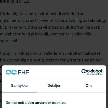
klokka 10-12.
På det digitale møtet vil utkast til veileder for
dokumentasjon av fiskevelferd ved utvikling av teknologi
bli presentert. Etterpå vil utkastet bli drøftet, og det blir
muligheter for å gi innspill, kommentere eller stille
spørsmål.
Innspill er viktige for at veilederen skal bli et målrettet,
brukervennlig og nyttig verktøy for aktører som jobber
med utvikling og testing av teknologi i oppdrett,
samtidig som man ivaretar fiskevelferden gjennom
prosessen.
Samtykke
Detaljer
Om
Frist for påmelding er 22. januar 2026.
Lenke for
påmelding
.
Denne nettsiden anvender cookies