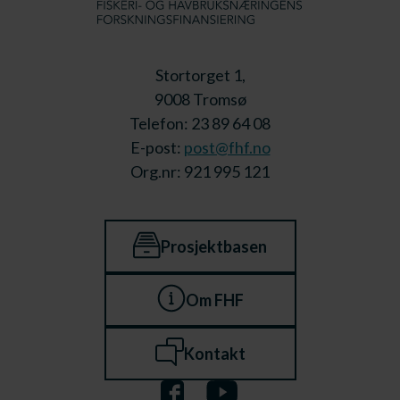
Stortorget 1,
9008 Tromsø
Telefon: 23 89 64 08
E-post:
post@fhf.no
Org.nr: 921 995 121
Prosjektbasen
Om FHF
Kontakt