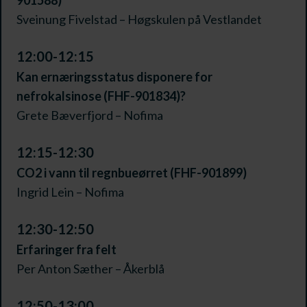
901588)
Sveinung Fivelstad – Høgskulen på Vestlandet
12:00-12:15
Kan ernæringsstatus disponere for
nefrokalsinose (FHF-901834)?
Grete Bæverfjord – Nofima
12:15-12:30
CO2 i vann til regnbueørret (FHF-901899)
Ingrid Lein – Nofima
12:30-12:50
Erfaringer fra felt
Per Anton Sæther – Åkerblå
12:50-13:00