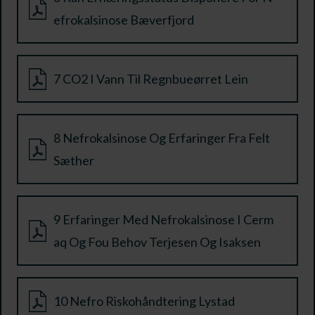
efrokalsinose Bæverfjord
7 CO2 I Vann Til Regnbueørret Lein
8 Nefrokalsinose Og Erfaringer Fra Felt
Sæther
9 Erfaringer Med Nefrokalsinose I Cerm
aq Og Fou Behov Terjesen Og Isaksen
10 Nefro Riskohåndtering Lystad