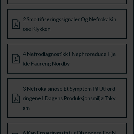
2 Smoltifiseringssignaler Og Nefrokalsin
ose Klykken
4 Nefrodiagnostikk I Nephroreduce Hje
lde Faureng Nordby
3 Nefrokalsinose Et Symptom På Utford
ringene I Dagens Produksjonsmiljø Takv
am
6 Kan Ernæringsstatus Disponere For N