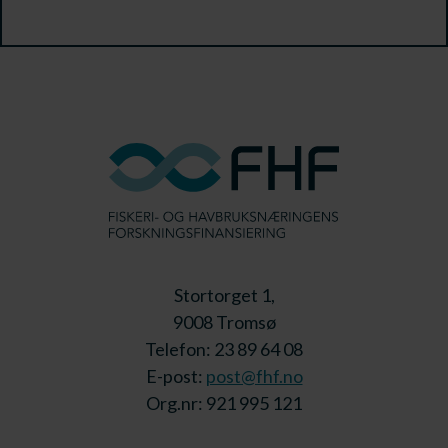
Stortorget 1,
9008 Tromsø
Telefon: 23 89 64 08
E-post:
post@fhf.no
Org.nr: 921 995 121