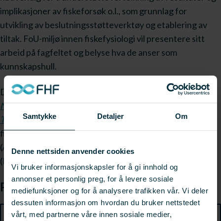
implikasjoner av fiskeforsøk o.l., som grunnlag for
utvikling av beslutningsstøtteverktøy og etablering av
tiltak. FoU-miljø innen fiskefysiologi vil presentere sitt
arbeid på fagfeltet og belyse hva de anser som
kunnskapshull.
Det vil bli presentasjoner av resultater fra prosjektene
Nefrosmolt
,
Stonehunt
,
Optismolt
,
NephroReduce
og
Samtykke
Detaljer
Om
Tidlig utvikling hos regnbueørret
, samt felterfaringer fra
fiskehelsetjenester, blant annet Per Anton Sæter
(Åkerblå), og leverandører, blant annet Yngve Lystad
Denne nettsiden anvender cookies
(Pure Salmon Technology).
Vi bruker informasjonskapsler for å gi innhold og
annonser et personlig preg, for å levere sosiale
Program
mediefunksjoner og for å analysere trafikken vår. Vi deler
dessuten informasjon om hvordan du bruker nettstedet
vårt, med partnerne våre innen sosiale medier,
Del 1 – Nefrokalsinose