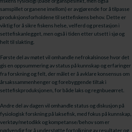
fiskens fysiologi (både organspesifikt, men også
samspillet organene imellom) er avgjørende for å tilpasse
produksjonsforholdene til settefiskens behov. Dette er
viktig for å sikre fiskens helse, velferd og prestasjon i
settefiskanlegget, men også i tiden etter utsett i sjø og
helt til slakting.
Første del av møtet vil omhandle nefrokalsinose hvor det
gis en oppsummering av status på kunnskap og erfaringer
fra forskning og felt, der målet er å avklare konsensus om
årsakssammenhenger og forebyggende tiltak i
settefiskproduksjonen, for både laks og regnbueørret.
Andre del av dagen vil omhandle status og diskusjon på
fysiologisk forskning på laksefisk, med fokus på kunnskap,
verktøy/metodikk og kompetanse/behov som er
nødvendig for å understøtte fortolkning av resultater og