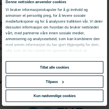
Denne nettsiden anvender cookies
universitet, FHF, Innovasjon Norge og Forskningsrådet.
Vi bruker informasjonskapsler for å gi innhold og
annonser et personlig preg, for å levere sosiale
mediefunksjoner og for å analysere trafikken vår. Vi deler
Miniseminarer på
dessuten informasjon om hvordan du bruker nettstedet
Forskningstorget
vårt, med partnerne våre innen sosiale medier,
annonsering og analysearbeid, som kan kombinere den
Det vil i messeperioden arrangeres en rekke miniseminarer som
med annen informasjon du har gjort tilgjengelig for dem,
belyser ulike tema med siste nytt innen forskningen.
eller som de har samlet inn gjennom din bruk av
Programmet kan hentes her.
tjenestene deres. Du samtykker vår bruk av nødvendige
informasjonskapsler ved å bruke nettstedet vårt.
Tillat alle cookies
Tilpass
FHF er å finne på stand T-155. Vi håper vi ses!
Kun nødvendige cookies