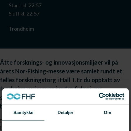
Start: kl. 22:57
Slutt kl. 22:57
Trondheim
Åtte forsknings- og innovasjonsmiljøer vil på
årets Nor-Fishing-messe være samlet rundt et
felles forskningstorg i Hall T. Er du opptatt av
forskning og innovasjon for fiskeri- og
sjømatnæringen, er Forskningstorget stedet å
besøke på Fiskerimessen i august.
Samtykke
Detaljer
Om
Forskningstorget – Forskning og innovasjon er et samarbeid mellom
Havforskningsinstituttet, Nofima, Sintef/NTNU, UiT Norges arktiske