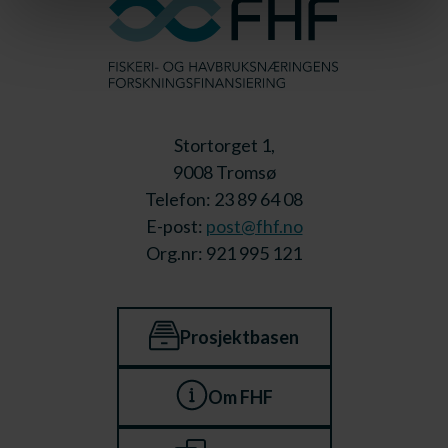
Stortorget 1,
9008 Tromsø
Telefon: 23 89 64 08
E-post:
post@fhf.no
Org.nr: 921 995 121
Prosjektbasen
Om FHF