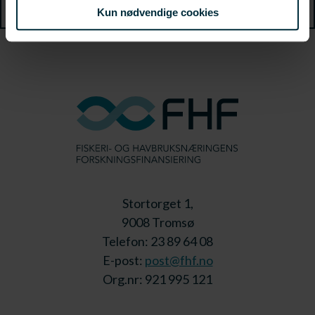
Kun nødvendige cookies
Stortorget 1,
9008 Tromsø
Telefon: 23 89 64 08
E-post:
post@fhf.no
Org.nr: 921 995 121