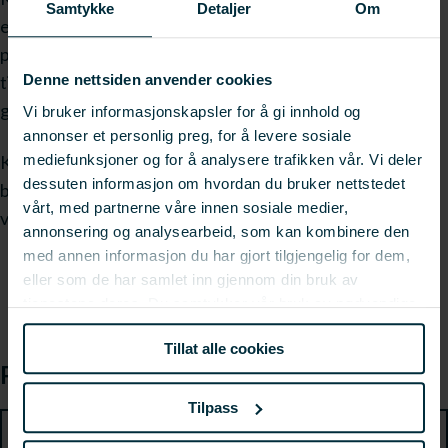
Samtykke
Detaljer
Om
et miljøperspektiv, regelverk og helseeffekter av marint
protein og marine oljer. Vi vil også se nærmere på tilgang
til, og utnyttelse av, dagens og morgendagens råstoff
Denne nettsiden anvender cookies
globalt og nasjonalt.
Vi bruker informasjonskapsler for å gi innhold og
annonser et personlig preg, for å levere sosiale
mediefunksjoner og for å analysere trafikken vår. Vi deler
Konferansen er åpen for alle, og passer spesielt godt for
dessuten informasjon om hvordan du bruker nettstedet
bedrifter innen marin næring, forskere, studenter og
vårt, med partnerne våre innen sosiale medier,
virkemiddelapparat.
annonsering og analysearbeid, som kan kombinere den
med annen informasjon du har gjort tilgjengelig for dem,
eller som de har samlet inn gjennom din bruk av
tjenestene deres. Du samtykker vår bruk av nødvendige
informasjonskapsler ved å bruke nettstedet vårt.
Tillat alle cookies
Program
Tilpass