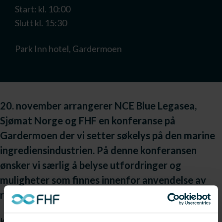
Start: kl. 10:00
Slutt kl. 15:30
Park Inn hotel, Gardermoen
20. november arrangerer NCE Blue Legasea,
Sjømat Norge og FHF en konferanse på
Gardermoen der vi setter søkelys på den marine
ingrediensindustrien. På denne konferansen
ønsker vi særlig å belyse utfordringer og
muligheter som finnes innenfor anvendelse av
restråstoff.
Konferansen vil belyse den marine ingrediensindustrien i