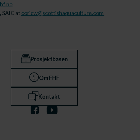
fhf.no
, SAIC at
coricw@scottishaquaculture.com
Prosjektbasen
Om FHF
Kontakt