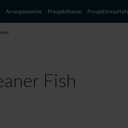
Arrangementer
Prosjektbasen
Prosjektresultat
ummit
eaner Fish