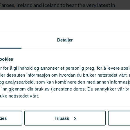
roes, Ireland and Iceland to hear the very latest in
include deployment optimisation, health and welfare,
out the event to further exchange insights and
Detaljer
ookies
ng in the different aspects of cleaner fish management;
 for å gi innhold og annonser et personlig preg, for å levere sos
g the break-out sessions; and contribute your own
deler dessuten informasjon om hvordan du bruker nettstedet vårt,
to help improve understanding of the key issues and
og analysearbeid, som kan kombinere den med annen informasjon d
.
t inn gjennom din bruk av tjenestene deres. Du samtykker vår b
uke nettstedet vårt.
nnections in the sector, with a drinks reception and
ks throughout the event.
ies
Tilpass