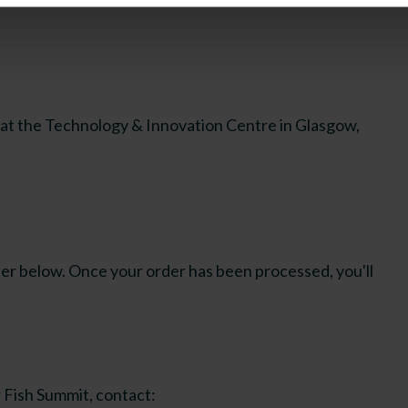
7 at the Technology & Innovation Centre in Glasgow,
ter below. Once your order has been processed, you'll
 Fish Summit, contact: