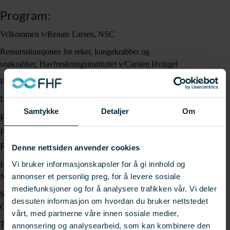
Program:
Velkommen v/Renate Larsen, NSC
Ressurssituasjonen for reker, kongekrabber og
snøkrabber, Havforskningsinstituttet v/Carsten Hvingel
Er markedet større enn tilførselen? Christian Nordahl, Stella Polaris
Levende lagring av skalldyr - fra fisker til marked
Samtykke
Detaljer
Om
Forskning på feltet v/Wenche Larssen, Møreforsk
Fra fiskerens perspektiv v/teinefisker Jo Inge Hersjevik
Fra selgers perspektiv v/Svein Ruud, Norway King Crab
Denne nettsiden anvender cookies
Vi bruker informasjonskapsler for å gi innhold og
Hvordan selektere ut fiske- og rekeyngel fra reketrålfangstene? Rita
annonser et personlig preg, for å levere sosiale
Naustvik Marak, FHF
mediefunksjoner og for å analysere trafikken vår. Vi deler
Sortering av snøkrabber for effektiv ombordproduksjon. Leif
dessuten informasjon om hvordan du bruker nettstedet
Grimsmo, SINTEF
vårt, med partnerne våre innen sosiale medier,
Trenger vi føringstilskudd i krabbeindustrien? Jan Erik Strøm, Norges
annonsering og analysearbeid, som kan kombinere den