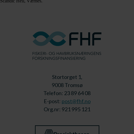
Scandic Hell, Værnes.
Stortorget 1,
9008 Tromsø
Telefon: 23 89 64 08
E-post:
post@fhf.no
Org.nr: 921 995 121