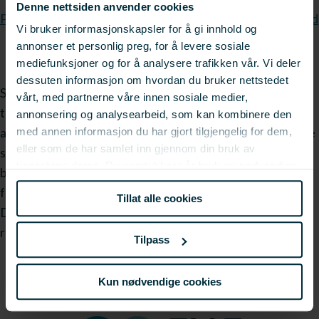
Denne nettsiden anvender cookies
Presentasjoner fra Seminar om luseskjørt og snorkelmerd
Vi bruker informasjonskapsler for å gi innhold og
annonser et personlig preg, for å levere sosiale
mediefunksjoner og for å analysere trafikken vår. Vi deler
dessuten informasjon om hvordan du bruker nettstedet
Seminaret vil ha fokus rettet på luseskjerming-
vårt, med partnerne våre innen sosiale medier,
tematikken, og målet vil være å øke den felles forståelsen
annonsering og analysearbeid, som kan kombinere den
av hvordan man på best mulig måte framover kan benytte
med annen informasjon du har gjort tilgjengelig for dem,
eller som de har samlet inn gjennom din bruk av
skjørt og snorkel i kampen mot lusa. Det vil bli deling av
tjenestene deres. Du samtykker vår bruk av nødvendige
brukererfaringer, men også diskusjoner omkring
informasjonskapsler ved å bruke nettstedet vårt.
fremtidige tiltak.
Tillat alle cookies
Det er gratis å delta, men vi har kun 100 plasser så vær
rask for å sikre din plass.
Tilpass
Kun nødvendige cookies