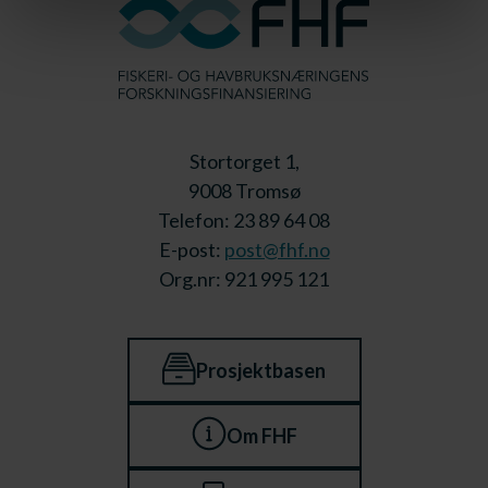
Stortorget 1,
9008 Tromsø
Telefon: 23 89 64 08
E-post:
post@fhf.no
Org.nr: 921 995 121
Prosjektbasen
Om FHF