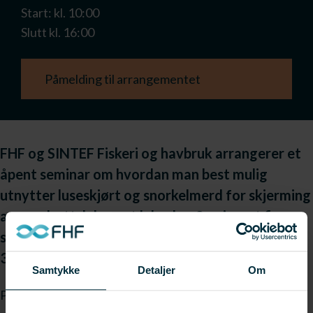
Start: kl. 10:00
Slutt kl. 16:00
Påmelding til arrangementet
FHF og SINTEF Fiskeri og havbruk arrangerer et
åpent seminar om hvordan man best mulig
utnytter luseskjørt og snorkelmerd for skjerming
av oppdrettslaks mot lakselus. Seminaret finner
sted på Radisson Blu Hotel Trondheim Airport
31.mars 2016.
Samtykke
Detaljer
Om
Presentasjonene fra dette seminaret finner du her: