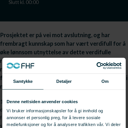
Slutt kl. 00:00
Prosjektet er på vei mot avslutning, og har
frembragt kunnskap som har vært verdifull for å
øke lønnsom utnyttelse av dette verdifulle
restråstoffet. Det er økende omsetning av
restråstoffet. Da er det viktig at FHF gjør grep
for å sikre at kunnskapen kommer raskt til nytte i
Samtykke
Detaljer
Om
næringen.
15.04 gjennomførte FHF en workshop på Gardermoen
Denne nettsiden anvender cookies
der resultater fra prosjektet ble presentert og diskutert,
Vi bruker informasjonskapsler for å gi innhold og
for å løse utfordringer og se muligheter i å utnytte
annonser et personlig preg, for å levere sosiale
mediefunksjoner og for å analysere trafikken vår. Vi deler
silderogna.