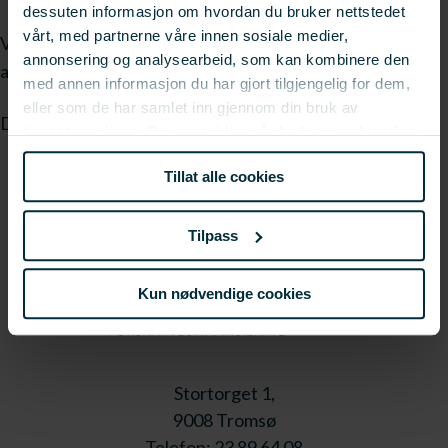
dessuten informasjon om hvordan du bruker nettstedet
vårt, med partnerne våre innen sosiale medier,
Vi vil og sikre at kunnskapen er bredt distribuert til andre
annonsering og analysearbeid, som kan kombinere den
aktører i næringen.
med annen informasjon du har gjort tilgjengelig for dem,
eller som de har samlet inn gjennom din bruk av
Derfor finner du presentasjonene fra workshopen
her.
tjenestene deres. Du samtykker vår bruk av nødvendige
informasjonskapsler ved å bruke nettstedet vårt.
Tillat alle cookies
Tilpass
Kun nødvendige cookies
Stortorget 1,
9008 Tromsø
Telefon: 23 89 64 08