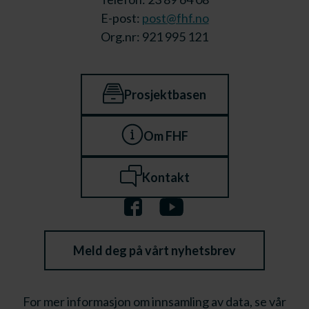
E-post:
post@fhf.no
Org.nr: 921 995 121
Prosjektbasen
Om FHF
Kontakt
Meld deg på vårt nyhetsbrev
For mer informasjon om innsamling av data, se vår