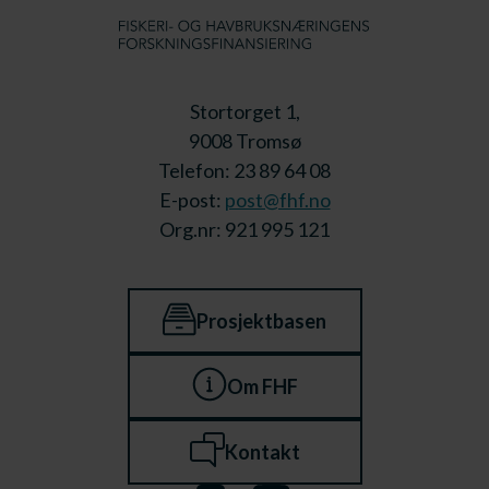
Stortorget 1,
9008 Tromsø
Telefon: 23 89 64 08
E-post:
post@fhf.no
Org.nr: 921 995 121
Prosjektbasen
Om FHF
Kontakt