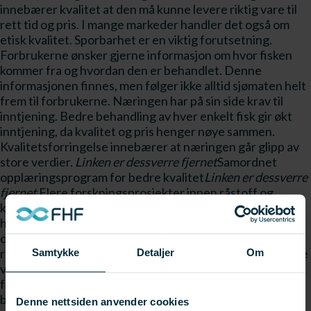
innebærer kvalitet at den må kunne levere riktig vare til
rett tid og pris. I mange markeder handler det også om
etisk kvalitet. Sporbarhet er en viktig forutsetning.
Forbrukerne ønsker gjerne informasjon om hvor fisken
kommer fra og hvordan den er behandlet. Denne
informasjonen finnes, men følger ikke alltid sjømaten helt
frem til forbrukerne. Næringen har på sin side krav til
inntjening. Bedre behandling av hver enkelt fisk gir økt
inntjening, da kvalitet og pris henger nøye sammen.
Kvalitetsforringelse innebærer at næringen går glipp av
store verdier.
Linken er dessverre fjernet
Samordnet
opplæringsprogram for bedre kvalitet
Linken er dessverre
fjernet
Flere forskningsprosjekter innen råstoff og
kvalitet har blitt gjennomført med støtte fra Fiskeri- og
havbruksnæringens forskningsfond (FHF). Det nye
opplæringsprogrammet har særlig tatt utgangspunkt i
resultatene fra hovedprosjektet "Kvalitet på sjømat i hele
Samtykke
Detaljer
Om
verdikjeden", utført av Norsk Sjømatsenter på oppdrag
fra Norges Fiskarlag og FHF. Tidligere har deler av
bransjen vært aktive innen fagopplæring, men dette har
Denne nettsiden anvender cookies