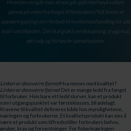
Hvordan unngår man at noe går galt med høykvalitets
sjømat på veien fra fangst til forbrukere? Nå finnes et
opplæringsprogram i forbedret kvalitetsbehandling for alle
ledd i verdikjeden. Det skal gi økt verdiskapning, trygg mat,
økt salg og fornøyde sjømatspisere.
Linken er dessverre fjernet
Hva menes med kvalitet?
Linken er dessverre fjernet
Det er mange ledd fra fangst
til forbruker. Hvis bare ett ledd slurver, kan et produkt
som i utgangspunktet var førsteklasses, bli ødelagt.
Kravene til kvalitet defineres både hos myndighetene,
næringen og forbrukerne. Et kvalitetsprodukt kan sies å
være et produkt som tilfredsstiller forbrukers behov,
ønsker, krav og forventninger. For fiskerinæringen