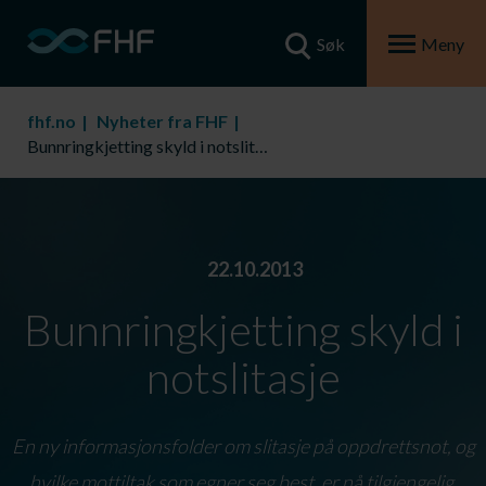
Søk
Meny
fhf.no
Nyheter fra FHF
Bunnringkjetting skyld i notslitasje
22.10.2013
Bunnringkjetting skyld i
notslitasje
En ny informasjonsfolder om slitasje på oppdrettsnot, og
hvilke mottiltak som egner seg best, er nå tilgjengelig.