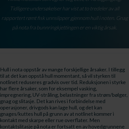
Tidligere undersøkelser har vist at to tredeler av all
rapportert rømt fisk unnslipper gjennom hull i noten. Gnag
på nota fra bunnringkjettingen er en viktig årsak.
Hull i nota oppstår av mange forskjellige årsaker. I tillegg
til at det kan oppstå hull momentant, så vil styrken til
notlinet reduseres gradvis over tid. Reduksjonen i styrke
har flere årsaker, som for eksempel vasking,
impregnering, UV-stråling, belastninger fra strøm/bølger,
gnag og slitasje. Det kan rives i forbindelse med
operasjoner, drivgods kan lage hull, og det kan
gnages/kuttes hull på grunn av at notlinet kommer i
kontakt med skarpe eller rue overflater. Men
kontaktslitasje på nota er fortsatt en av hovedgrunnene