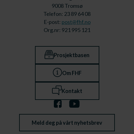
9008 Tromsø
Telefon: 23 89 64 08
E-post:
post@fhf.no
Org.nr: 921 995 121
Prosjektbasen
Om FHF
Kontakt
Meld deg på vårt nyhetsbrev