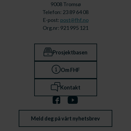
9008 Tromsø
Telefon: 23 89 64 08
E-post:
post@fhf.no
Org.nr: 921 995 121
Prosjektbasen
Om FHF
Kontakt
Meld deg på vårt nyhetsbrev