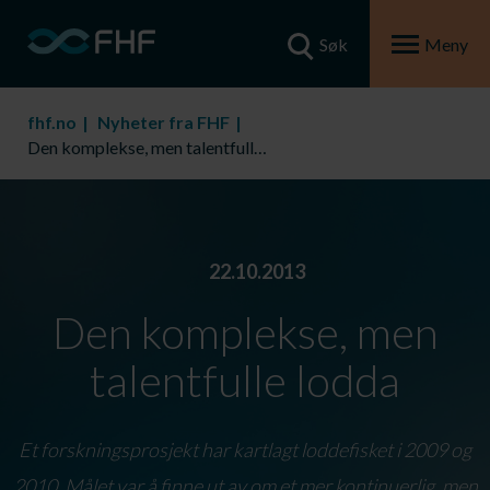
Søk
Meny
fhf.no
Nyheter fra FHF
Den komplekse, men talentfulle lodda
22.10.2013
Den komplekse, men
talentfulle lodda
Et forskningsprosjekt har kartlagt loddefisket i 2009 og
2010. Målet var å finne ut av om et mer kontinuerlig, men