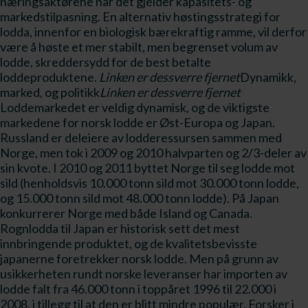
næringsaktørene når det gjelder kapasitets- og
markedstilpasning. En alternativ høstingsstrategi for
lodda, innenfor en biologisk bærekraftig ramme, vil derfor
være å høste et mer stabilt, men begrenset volum av
lodde, skreddersydd for de best betalte
loddeproduktene.
Linken er dessverre fjernet
Dynamikk,
marked, og politikk
Linken er dessverre fjernet
Loddemarkedet er veldig dynamisk, og de viktigste
markedene for norsk lodde er Øst-Europa og Japan.
Russland er deleiere av lodderessursen sammen med
Norge, men tok i 2009 og 2010 halvparten og 2/3-deler av
sin kvote. I 2010 og 2011 byttet Norge til seg lodde mot
sild (henholdsvis 10.000 tonn sild mot 30.000 tonn lodde,
og 15.000 tonn sild mot 48.000 tonn lodde). På Japan
konkurrerer Norge med både Island og Canada.
Rognlodda til Japan er historisk sett det mest
innbringende produktet, og de kvalitetsbevisste
japanerne foretrekker norsk lodde. Men på grunn av
usikkerheten rundt norske leveranser har importen av
lodde falt fra 46.000 tonn i toppåret 1996 til 22.000 i
2008, i tillegg til at den er blitt mindre populær. Forsker i