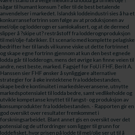
være i stand til å velge mellom å la lodda gå til mel/olje ?
sågar til humant konsum ? eller til de best betalende
anvendelser i markedet. Islandsk loddeindustri sies å ha et
konkurransefortrinn som følge av at produksjonen av
mel/olje og lodderogn er samlokalisert, og at de dermed
slipper å ?skipe ut? restråstoff fra lodderognproduksjon
til mel/olje-fabrikker. Et scenario med komplette pelagiske
bedrifter her til lands vil kunne viske ut dette fortrinnet
og skape egne fortrinn gjennom at kun den best egnede
lodda går til lodderogn, mens det øvrige kan finne veien til
andre, nest beste, marked. Fagsjef for FoU i FHF, Berit A.
Hanssen sier FHF ønsker å synliggjøre alternative
strategier for å øke inntektene fra loddebestanden,
skape bedre kontinuitet i markedsleveransene, utnytte
markedspotensialet til lodda bedre, samt vedlikeholde og
utvikle kompetanse knyttet til fangst- og produksjon av
konsumprodukter fra loddebestanden. - Rapporten gir en
god oversikt over resultater fremkommet i
forskningsarbeidet. Blant annet gis en oversikt over det
potensial og de utfordringer som ligger til grunn for
loddefisket, hvor prisen på lodde til mel/olje ser ut til å