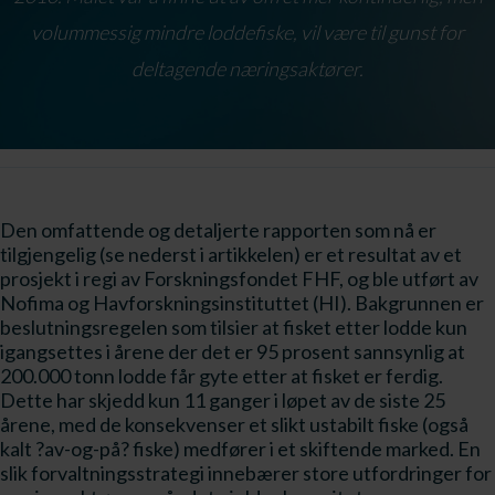
volummessig mindre loddefiske, vil være til gunst for
deltagende næringsaktører.
Den omfattende og detaljerte rapporten som nå er
tilgjengelig (se nederst i artikkelen) er et resultat av et
prosjekt i regi av Forskningsfondet FHF, og ble utført av
Nofima og Havforskningsinstituttet (HI). Bakgrunnen er
beslutningsregelen som tilsier at fisket etter lodde kun
igangsettes i årene der det er 95 prosent sannsynlig at
200.000 tonn lodde får gyte etter at fisket er ferdig.
Dette har skjedd kun 11 ganger i løpet av de siste 25
årene, med de konsekvenser et slikt ustabilt fiske (også
kalt ?av-og-på? fiske) medfører i et skiftende marked. En
slik forvaltningsstrategi innebærer store utfordringer for