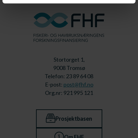
Stortorget 1,
9008 Tromsø
Telefon: 23 89 64 08
E-post:
post@fhf.no
Org.nr: 921 995 121
Prosjektbasen
Om FHF