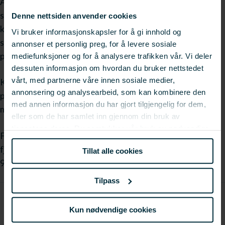
Anne Breiby skal holde et foredrag med tittelen: ?Mange
spår en oljepris på 100 dollar fatet ? hva kan
Denne nettsiden anvender cookies
konsekvensene bli?" Det vil også bli presentert
Vi bruker informasjonskapsler for å gi innhold og
spennende resultater fra en rekke interessante FoU-
annonser et personlig preg, for å levere sosiale
prosjekter.
mediefunksjoner og for å analysere trafikken vår. Vi deler
dessuten informasjon om hvordan du bruker nettstedet
vårt, med partnerne våre innen sosiale medier,
Konferansen arrangeres i Tromsø fra 28.?29. november
annonsering og analysearbeid, som kan kombinere den
på Rica Ishavshotell og programmet i detalj, samt
med annen informasjon du har gjort tilgjengelig for dem,
mulighet for å melde seg på, finner du på hjemmesiden
eller som de har samlet inn gjennom din bruk av
tjenestene deres. Du samtykker vår bruk av nødvendige
For mer informasjon, kontakt Linken er dessverre
informasjonskapsler ved å bruke nettstedet vårt.
fjernetMay Britt ManinLinken er dessverre fjernet. mob:
Tillat alle cookies
915 815 99
Tilpass
Kun nødvendige cookies