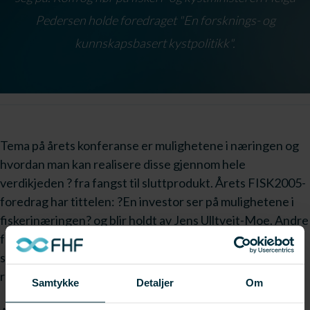
Pedersen holde foredraget "En forsknings- og
kunnskapsbasert kystpolitikk".
Tema på årets konferanse er mulighetene i næringen og
hvordan man kan realisere disse gjennom hele
verdikjeden ? fra fangst til sluttprodukt. Årets FISK2005-
foredrag har tittelen: ?En investor ser på mulighetene i
fiskerinæringen? og blir holdt av Jens Ulltveit-Moe. Andre
foredragsholdere er bl.a. nuddelkongen Mr. Lee som vil
snakke om hvordan man kan få merverdi av lite utnyttede
ressurser.
Samtykke
Detaljer
Om