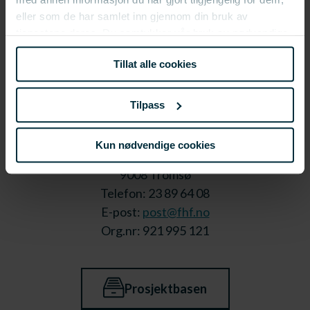
eller som de har samlet inn gjennom din bruk av
tjenestene deres. Du samtykker vår bruk av nødvendige
informasjonskapsler ved å bruke nettstedet vårt.
Tillat alle cookies
Tilpass
Kun nødvendige cookies
Stortorget 1,
9008 Tromsø
Telefon: 23 89 64 08
E-post:
post@fhf.no
Org.nr: 921 995 121
Prosjektbasen