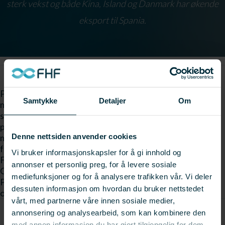
sterk vekst og både Kina, Island og Danmark har økende
eksport til Spania.
Prosjektet vil gjennomføre en kartlegging av markedet
Samtykke
Detaljer
Om
med bl.a markedsstatistikk og konkurentanalyse. Videre
skal det gjennomføres en produksjonstest av flere
produkter og tilslutt en markedstest i det spanske
markedet. Prosjektet er et samarbeidsprosjekt mellom
Denne nettsiden anvender cookies
forskningsinstitusjonene Møreforskning og
Vi bruker informasjonskapsler for å gi innhold og
Fiskeriforskning og representanter fra næringen. Arnt
annonser et personlig preg, for å levere sosiale
Olav Aarseth fra Bacalaoforum er prosjektleder.
mediefunksjoner og for å analysere trafikken vår. Vi deler
Prosjektet er samfinansiert av Innovasjon Norge/Møre
dessuten informasjon om hvordan du bruker nettstedet
og Romsdal og FHF.
vårt, med partnerne våre innen sosiale medier,
annonsering og analysearbeid, som kan kombinere den
med annen informasjon du har gjort tilgjengelig for dem,