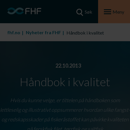
Søk
Meny
fhf.no
Nyheter fra FHF
Håndbok i kvalitet
22.10.2013
Håndbok i kvalitet
Hvis du kunne velge, er tittelen på håndboken som
lettleselig og illustrativt oppsummerer hvordan ulike fangst-
og redskapsskader på fiskeråstoffet kan påvirke kvaliteten
på ferskfisk filet, tørrfisk og saltfisk