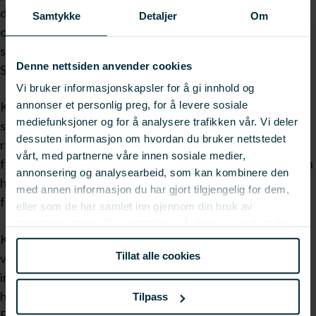
del er viet til saltfisken. Gode fotografier viser at fangst-
Samtykke
Detaljer
Om
og redskapsskader på råstoffet fremstår tydelig både på
saltmoden fisk og den brukerklare utvannede saltfisken.
Denne nettsiden anvender cookies
Skadet råstoff blir lite kamuflert i saltfiskprosessen.
Vi bruker informasjonskapsler for å gi innhold og
annonser et personlig preg, for å levere sosiale
Konklusjonene for tørrfisk er tilnærmet lik som for
mediefunksjoner og for å analysere trafikken vår. Vi deler
saltfisk. Både for tørrfisk og saltfisk gir dårlig råstoff
dessuten informasjon om hvordan du bruker nettstedet
redusert kvalitet på sluttproduktet. Til slutt i heftet er
vårt, med partnerne våre innen sosiale medier,
fangstskadeindeksen til Fiskeriforskning tatt med som en
annonsering og analysearbeid, som kan kombinere den
hjelp til hvordan arbeidet med råstoffsorteringen kan
med annen informasjon du har gjort tilgjengelig for dem,
foregå.
eller som de har samlet inn gjennom din bruk av
tjenestene deres. Du samtykker vår bruk av nødvendige
Kvalitetshåndboken "Hvis du kunne velge" finnes som
informasjonskapsler ved å bruke nettstedet vårt.
Tillat alle cookies
vedlegg i pdf-format i høyre grå meny. For ytterlige
informasjon eller for å få tilsendt en trykt utgave av
håndboken ta kontakt med Frank Jakobsen, FHL (epost,
Tilpass
Frank.jakobsen@fhl.no, tlf. 77 66 29 54)