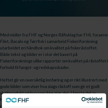
Med midler fra FHF og Norges Råfisklag har FHL foraene
Filet, Bacalo og Tørrfisk i samarbeid Fiskeriforskning
utarbeidet en håndbok om kvalitet på fiskeråstoffet.
Både tekst og bilder er i stor del basert på
Fiskeriforsknings ulike rapporter om kvalitet på råstoffet i
forhold til fangst- og redskapsskader.
Heftet gir en oversiktlig innføring og er rikt illustrert med
gode bilder som viser hva slags råstoff som gir et godt
sluttprodukt og hva som ikke gjør det. I første del av
heftet blir de ulike fangst- og redskapsskadene som
påvirker ferskfisk kvaliteten beskrevet. Den påfølgende