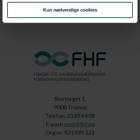
Kun nødvendige cookies
Stortorget 1,
9008 Tromsø
Telefon: 23 89 64 08
E-post:
post@fhf.no
Org.nr: 921 995 121