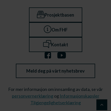
Prosjektbasen
Om FHF
Kontakt
Meld deg på vårt nyhetsbrev
For mer informasjon om innsamling av data, se vår
personvernerklæring
og
Informasjonskapsler
Tilgjengelighetserklæring
keyboard_arrow_up