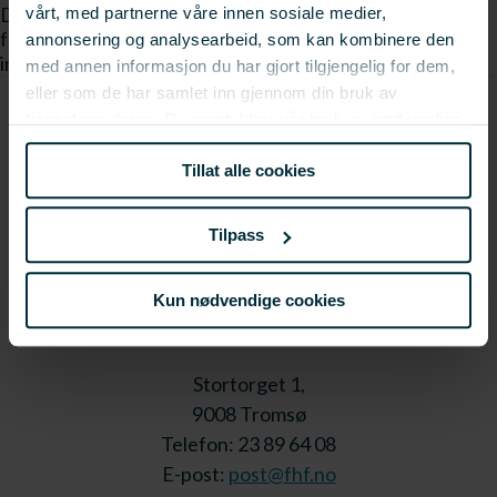
Det ble også laget en brosjyre vedr. LUR-programmet i
vårt, med partnerne våre innen sosiale medier,
forkant av messen. Her kan du finne mye nyttig
annonsering og analysearbeid, som kan kombinere den
informasjon og den kan du laste ned i linken til høyre.
med annen informasjon du har gjort tilgjengelig for dem,
eller som de har samlet inn gjennom din bruk av
tjenestene deres. Du samtykker vår bruk av nødvendige
informasjonskapsler ved å bruke nettstedet vårt.
Tillat alle cookies
Tilpass
Kun nødvendige cookies
Stortorget 1,
9008 Tromsø
Telefon: 23 89 64 08
E-post:
post@fhf.no