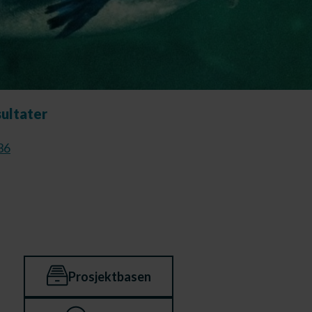
sultater
36
Prosjektbasen