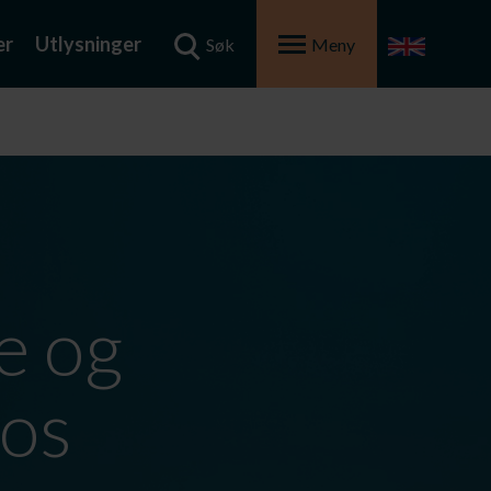
er
Utlysninger
Søk
Meny
e og
hos