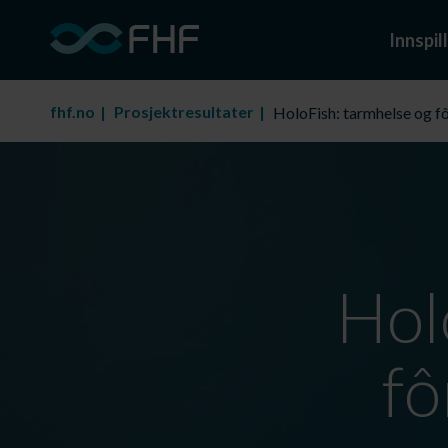
Innspill
fhf.no
Prosjektresultater
HoloFish: tarmhelse og f
Hol
fô