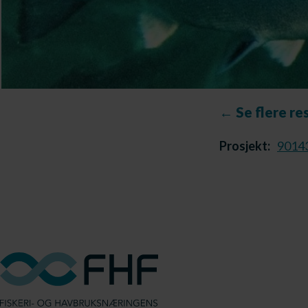
← Se flere re
Prosjekt:
9014