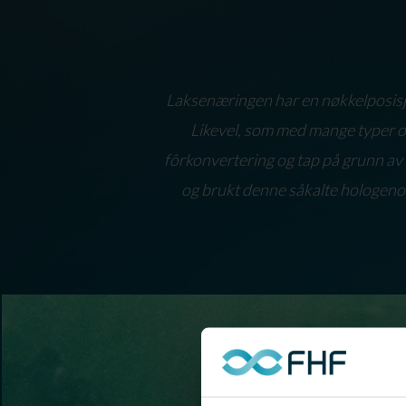
Laksenæringen har en nøkkelposisjo
Likevel, som med mange typer o
fôrkonvertering og tap på grunn av u
og brukt denne såkalte hologenom