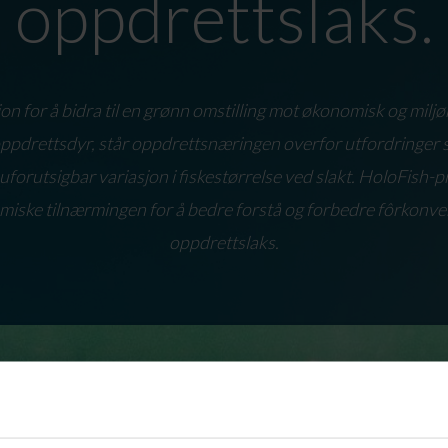
oppdrettslaks.
n for å bidra til en grønn omstilling mot økonomisk og mil
ppdrettsdyr, står oppdrettsnæringen overfor utfordringer
forutsigbar variasjon i fiskestørrelse ved slakt. HoloFish-pr
iske tilnærmingen for å bedre forstå og forbedre fôrkonver
oppdrettslaks.