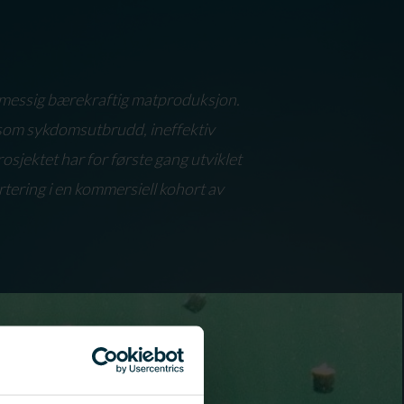
jømessig bærekraftig matproduksjon.
 som sykdomsutbrudd, ineffektiv
osjektet har for første gang utviklet
tering i en kommersiell kohort av