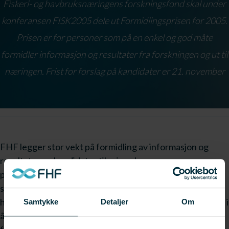
Fiskeri- og havbruksnæringens forskningsfond skal under
konferansen FISK2005 dele ut Formidlingsprisen for 2005.
Prisen er for personer som på en enkel og god måte
formidler informasjon og resultater fra forskningen og ut til
næringen. Frist for forslag på kandidater er 21. november
FHF legger stor vekt på formidling av informasjon og
resultater og kandidater til prisen kan være
prosjektledere, enkeltforskere eller ansvarlige for større
satsninger/miljøer som gjør en god formidlingsjobb. FHF
har endret noe på årets konkurranse fra tidligere år og vil i
Samtykke
Detaljer
Om
år dele ut to priser. Den ene prisen deles ut for god