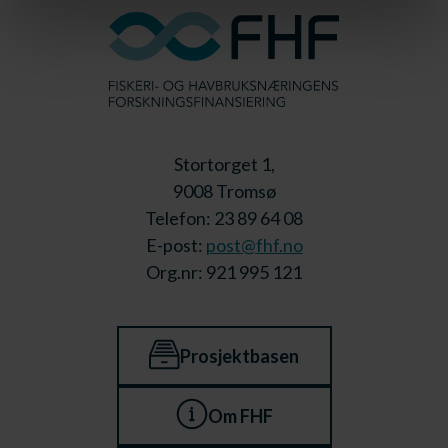
Stortorget 1,
9008 Tromsø
Telefon: 23 89 64 08
E-post:
post@fhf.no
Org.nr: 921 995 121
Prosjektbasen
Om FHF