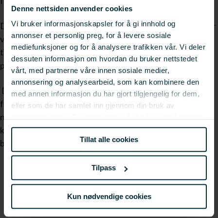
formidlingsaktivitet knyttet til prosjekter det siste året.
Denne nettsiden anvender cookies
Vi bruker informasjonskapsler for å gi innhold og
Den andre prisen vil gå til en aktør som over lengre tid har
annonser et personlig preg, for å levere sosiale
vist stor og god formidlingsevne og/eller som har bidratt
mediefunksjoner og for å analysere trafikken vår. Vi deler
til økt FoU-interesse i næringen. Prisene er henholdsvis
dessuten informasjon om hvordan du bruker nettstedet
på tjue- og titusen kroner.
vårt, med partnerne våre innen sosiale medier,
annonsering og analysearbeid, som kan kombinere den
Det er oppnevnt en jury av FHF som gjennom året har
med annen informasjon du har gjort tilgjengelig for dem,
fulgt med i fiskerifaglige tidsskrift, aviser og andre
eller som de har samlet inn gjennom din bruk av
nyhetskanaler, konferanser ol. Har du tips på gode
tjenestene deres. Du samtykker vår bruk av nødvendige
informasjonskapsler ved å bruke nettstedet vårt.
kandidater, sender du en epost med navn på kandidat og
Tillat alle cookies
begrunnelse til: Mads Opsahl
Tilpass
Kun nødvendige cookies