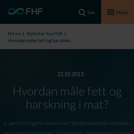
Søk
Meny
fhf.no
Nyheter fra FHF
Hvordan måle fett og harskning i mat?
22.10.2013
Hvordan måle fett og
harskning i mat?
6. april arrangeres seminaret "Spektroskopiske metoder i
industriell matanalyse" i Trondheim. Seminaret er i regi av