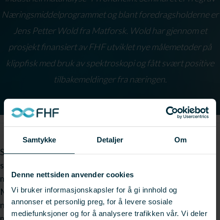
Næringsmiddelprogrammet og blant foredragsholderne er
Jens Petter Wold fra Matforsk. Wold har gjennom et
prosjekt finansiert av FHF utviklet nye målemetoder på
klippfisk med bruk av spektroskopi og fått svært positive
tilbakemeldinger fra næringen.
Samtykke
Detaljer
Om
Seminaret skal dekke temaene: Status for bruk av
spektroskopiske metoder i næringsmiddelindustrien og
Denne nettsiden anvender cookies
metoder for å måle fettoksidasjon/harskning i mat.
Vi bruker informasjonskapsler for å gi innhold og
Målgruppen er primært deltagere fra
annonser et personlig preg, for å levere sosiale
næringsmiddelindustrien, men også forskere fra FoU-
mediefunksjoner og for å analysere trafikken vår. Vi deler
miljøer inviteres.