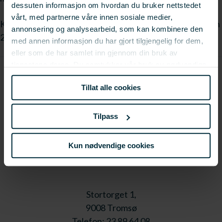
dessuten informasjon om hvordan du bruker nettstedet
vårt, med partnerne våre innen sosiale medier,
Kontaktperson for seminaret er Gunn Astrid Lilja, telefon
annonsering og analysearbeid, som kan kombinere den
22 03 71 15 gli@forskningsradet.no
med annen informasjon du har gjort tilgjengelig for dem,
eller som de har samlet inn gjennom din bruk av
tjenestene deres. Du samtykker vår bruk av nødvendige
informasjonskapsler ved å bruke nettstedet vårt.
Tillat alle cookies
Tilpass
Kun nødvendige cookies
Stortorget 1,
9008 Tromsø
Telefon: 23 89 64 08