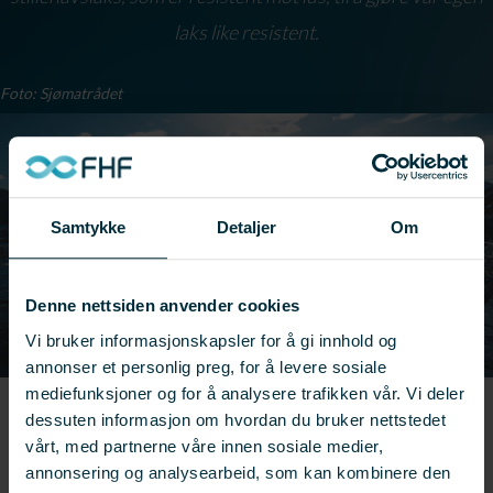
laks like resistent.
Foto: Sjømatrådet
Samtykke
Detaljer
Om
Denne nettsiden anvender cookies
Vi bruker informasjonskapsler for å gi innhold og
annonser et personlig preg, for å levere sosiale
mediefunksjoner og for å analysere trafikken vår. Vi deler
← Se flere resultater
dessuten informasjon om hvordan du bruker nettstedet
vårt, med partnerne våre innen sosiale medier,
Prosjekt:
901631
annonsering og analysearbeid, som kan kombinere den