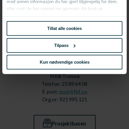
med annen informasjon du har gjort tilgjengelig for dem,
eller som de har samlet inn gjennom din bruk av
tjenestene deres. Du samtykker vår bruk av nødvendige
informasjonskapsler ved å bruke nettstedet vårt.
Tillat alle cookies
Tilpass
Kun nødvendige cookies
Stortorget 1,
9008 Tromsø
Telefon: 23 89 64 08
E-post:
post@fhf.no
Org.nr: 921 995 121
Prosjektbasen