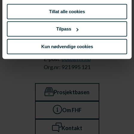
informasjonskapsler ved å bruke nettstedet vårt.
Tillat alle cookies
Tilpass
Stortorget 1,
9008 Tromsø
Kun nødvendige cookies
Telefon: 23 89 64 08
E-post:
post@fhf.no
Org.nr: 921 995 121
Prosjektbasen
Om FHF
Kontakt