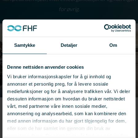
for øvrig.
Samtykke
Detaljer
Om
Denne nettsiden anvender cookies
Vi bruker informasjonskapsler for å gi innhold og
annonser et personlig preg, for å levere sosiale
mediefunksjoner og for å analysere trafikken vår. Vi deler
dessuten informasjon om hvordan du bruker nettstedet
vårt, med partnerne våre innen sosiale medier,
annonsering og analysearbeid, som kan kombinere den
med annen informasjon du har gjort tilgjengelig for dem,
eller som de har samlet inn gjennom din bruk av
tjenestene deres. Du samtykker vår bruk av nødvendige