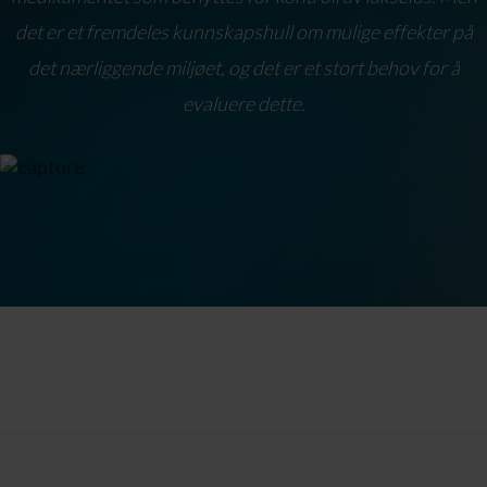
det er et fremdeles kunnskapshull om mulige effekter på
det nærliggende miljøet, og det er et stort behov for å
evaluere dette.