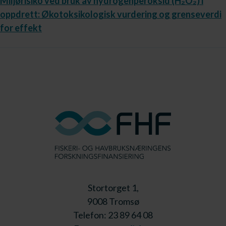
Miljørisiko ved bruk av hydrogenperoksid (H₂O₂) i
oppdrett: Økotoksikologisk vurdering og grenseverdi
for effekt
Stortorget 1,
9008 Tromsø
Telefon: 23 89 64 08