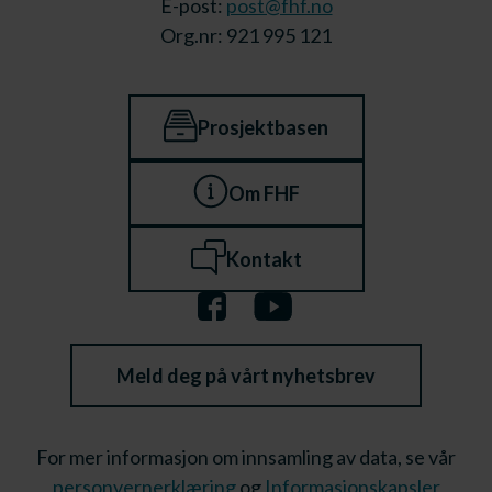
E-post:
post@fhf.no
Org.nr: 921 995 121
Prosjektbasen
Om FHF
Kontakt
Meld deg på vårt nyhetsbrev
For mer informasjon om innsamling av data, se vår
personvernerklæring
og
Informasjonskapsler