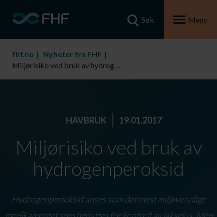
Søk
Meny
fhf.no
Nyheter fra FHF
Miljørisiko ved bruk av hydrogenperoksid
HAVBRUK
19.01.2017
Miljørisiko ved bruk av
hydrogenperoksid
Hydrogenperioksid anses som det mest miljøvennlige
medikamentet som benyttes for kontroll av lakselus. Men