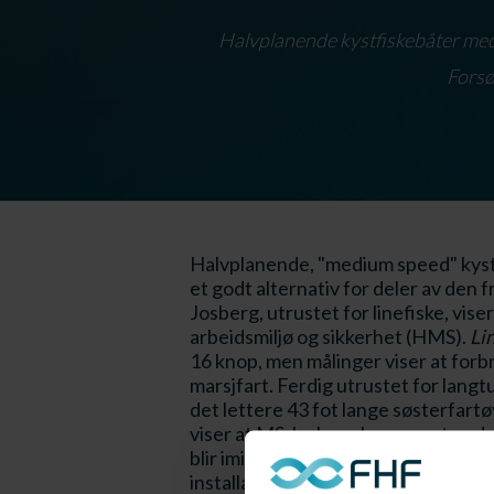
Halvplanende kystfiskebåter med g
Forsøk
Halvplanende, "medium speed" kystfi
et godt alternativ for deler av den 
Josberg, utrustet for linefiske, vi
arbeidsmiljø og sikkerhet (HMS).
Li
16 knop, men målinger viser at forb
marsjfart. Ferdig utrustet for langt
det lettere 43 fot lange søsterfar
viser at MS Josberg har meget gode 
blir imidlertid bemerket at båttypen
installasjon av rulledempingstank, n