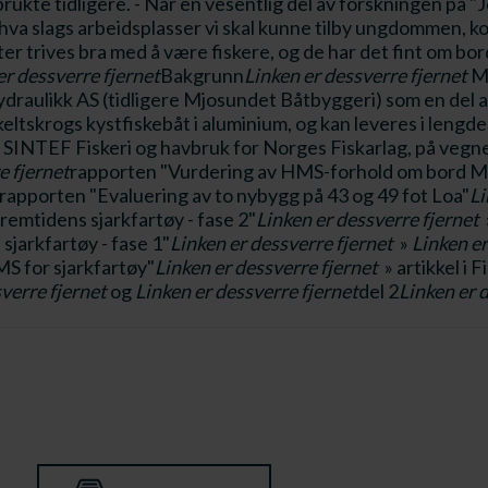
rukte tidligere. - Når en vesentlig del av forskningen på 
m hva slags arbeidsplasser vi skal kunne tilby ungdommen, 
tter trives bra med å være fiskere, og de har det fint om 
er dessverre fjernet
Bakgrunn
Linken er dessverre fjernet
MS
ydraulikk AS (tidligere Mjosundet Båtbyggeri) som en del 
ltskrogs kystfiskebåt i aluminium, og kan leveres i lengder 
SINTEF Fiskeri og havbruk for Norges Fiskarlag, på vegn
e fjernet
rapporten "Vurdering av HMS-forhold om bord M
rapporten "Evaluering av to nybygg på 43 og 49 fot Loa"
Li
Fremtidens sjarkfartøy - fase 2"
Linken er dessverre fjernet
sjarkfartøy - fase 1"
Linken er dessverre fjernet
»
Linken er
S for sjarkfartøy"
Linken er dessverre fjernet
» artikkel i 
verre fjernet
og
Linken er dessverre fjernet
del 2
Linken er 