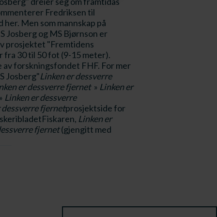
"Josberg" dreier seg om framtidas
kommenterer Fredriksen til
bord her. Men som mannskap på
 Josberg og MS Bjørnson er
av prosjektet "Fremtidens
fra 30 til 50 fot (9-15 meter).
e av forskningsfondet FHF. For mer
S Josberg"
Linken er dessverre
nken er dessverre fjernet
»
Linken er
»
Linken er dessverre
 dessverre fjernet
prosjektside for
FiskeribladetFiskaren,
Linken er
dessverre fjernet
(gjengitt med