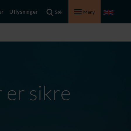
er
Utlysninger
Søk
Meny
 er sikre