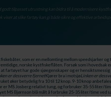
odt tilpasset utrustning kan bidra til å modernisere kystfi
 viser at slike fartøy kan gi både sikre og effektive arbeidsp
skebåter, som er en mellomting mellom speedsjarker og tra
fremtidige, norske kystfiskeflåten. Forsøk som i hovedsak e
ser at fartøyet har gode sjøegenskaper og er hensiktsmessi
nken er dessverre fjernet
Kjører bra i motsjø
Linken er dessve
ruket øker betydelig fra 10 til 12 knop. 9-10 knop anbefal
ur er MS Josberg relativt tung, og forbruker 35-55 liter/t
tøyet MS Bjørnson blå målt å forbruke 25-35 liter/time ve
sjøegenskaper i motsjø - noe bedre enn blant annet det se
 har relativt krappe rullebevegelser i sidesjø. Disse beve
oe som også er utført i ettertid med godt resultat, ifølge 