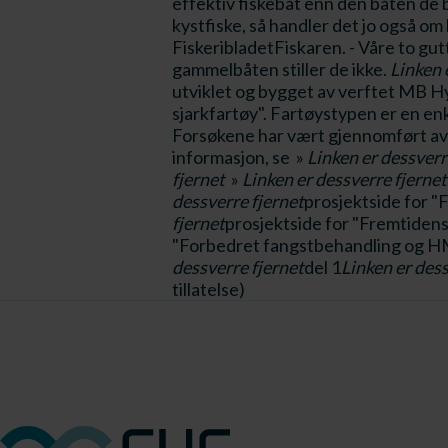
effektiv fiskebåt enn den båten de b
kystfiske, så handler det jo også o
FiskeribladetFiskaren. - Våre to gu
gammelbåten stiller de ikke.
Linken 
utviklet og bygget av verftet MB H
sjarkfartøy". Fartøystypen er en enke
Forsøkene har vært gjennomført av 
informasjon, se »
Linken er dessverr
fjernet
»
Linken er dessverre fjernet
dessverre fjernet
prosjektside for "
fjernet
prosjektside for "Fremtidens 
"Forbedret fangstbehandling og HM
dessverre fjernet
del 1
Linken er dess
tillatelse)