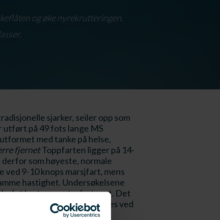
skeflåten og øke nyrekrutteringen.
lasser.
disjonelle sjarker, seiler opp som
r utført på 49 fots lange MS
g utformet med tanke på helse,
rre fjernet
Toppfarten ligger på 14-
es derfor som høyeste, normale
ime ved 9-10 knops marsjfart, mens
d samme hastighet. Undersøkelsene
ks fot kortere søsterfartøyet. Det
gelsene kan potensielt reduseres ved
skipperen.
Linken er dessverre