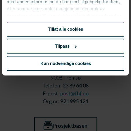
med annen informasjon du har gjort tilgjengelig for dem,
eller som de har samlet inn gjennom din bruk av
tjenestene deres. Du samtykker vår bruk av nødvendige
informasjonskapsler ved å bruke nettstedet vårt.
Tillat alle cookies
Tilpass
Kun nødvendige cookies
Stortorget 1,
9008 Tromsø
Telefon: 23 89 64 08
E-post:
post@fhf.no
Org.nr: 921 995 121
Prosjektbasen