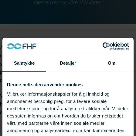
mer om oss og våre aktiviteter.
Ansatte og representanter for FHF vil bemanne standen
under messen og alle er hjertelig velkommen innom. På
standen vil informasjon fra bransjeforumene og om ulike
Samtykke
Detaljer
Om
prosjekter bli presentert på storskjerm og i trykt
materiale.
Denne nettsiden anvender cookies
Vi bruker informasjonskapsler for å gi innhold og
Vi har også gjennomført en oppgradering av vår
annonser et personlig preg, for å levere sosiale
hjemmeside og denne vil bli lansert på åpningsdagen av
mediefunksjoner og for å analysere trafikken vår. Vi deler
messen. Vel møtt på stand D-322!
dessuten informasjon om hvordan du bruker nettstedet
vårt, med partnerne våre innen sosiale medier,
annonsering og analysearbeid, som kan kombinere den