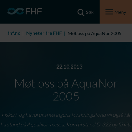
Søk
Meny
fhf.no
Nyheter fra FHF
Møt oss på AquaNor 2005
22.10.2013
Møt oss på AquaNor
2005
Fiskeri- og havbruksnæringens forskningsfond vil også i år
ha stand på AquaNor-messa. Kom til stand D-322 og få vite