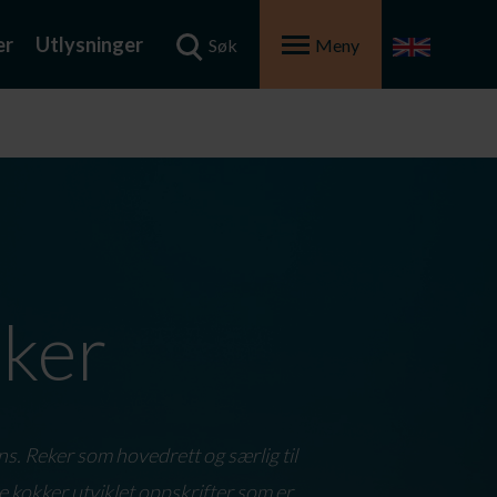
er
Utlysninger
Søk
Meny
eker
. Reker som hovedrett og særlig til
 kokker utviklet oppskrifter som er