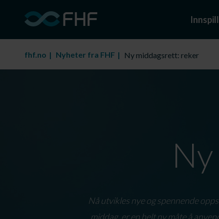
Innspill
fhf.no
Nyheter fra FHF
Ny middagsrett: reker
Ny 
Nå utvikles nye og spennende oppsk
middag, er en helt ny måte å anven