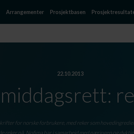
Arrangementer
Prosjektbasen
Prosjektresultat
22.10.2013
middagsrett: r
rifter for norske forbrukere, med reker som hovedingrediens
de reker på. Nofima har i samarbeid med næringen og dyktige