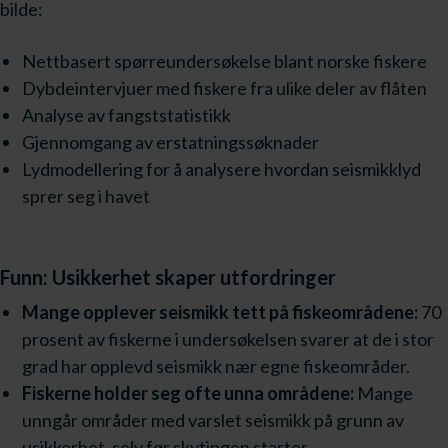
bilde:
Nettbasert spørreundersøkelse blant norske fiskere
Dybdeintervjuer med fiskere fra ulike deler av flåten
Analyse av fangststatistikk
Gjennomgang av erstatningssøknader
Lydmodellering for å analysere hvordan seismikklyd
sprer seg i havet
Funn: Usikkerhet skaper utfordringer
Mange opplever seismikk tett på fiskeområdene:
70
prosent av fiskerne i undersøkelsen svarer at de i stor
grad har opplevd seismikk nær egne fiskeområder.
Fiskerne holder seg ofte unna områdene:
Mange
unngår områder med varslet seismikk på grunn av
usikkerhet, selv før skytingen starter.