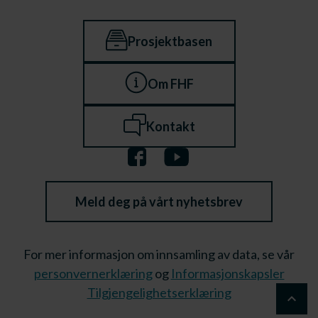
Prosjektbasen
Om FHF
Kontakt
Meld deg på vårt nyhetsbrev
For mer informasjon om innsamling av data, se vår
personvernerklæring
og
Informasjonskapsler
Tilgjengelighetserklæring
keyboard_arrow_up