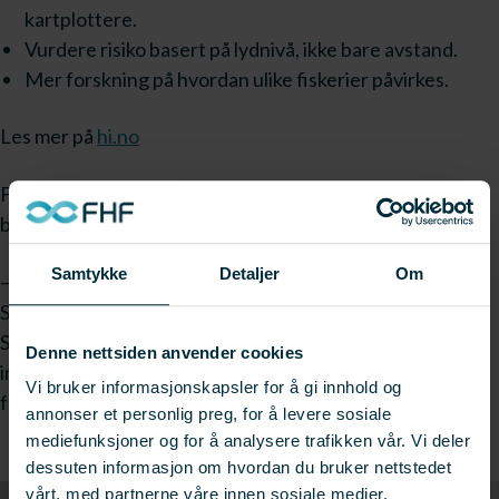
kartplottere.
Vurdere risiko basert på lydnivå, ikke bare avstand.
Mer forskning på hvordan ulike fiskerier påvirkes.
Les mer på
hi.no
FHFs fagsjef for fiskeri, Rita Naustvik, understreker
behovet for mer kunnskap og praktiske løsninger.
Samtykke
Detaljer
Om
– Rapporten bekrefter det næringen lenge har erfart:
Seismikk skaper utfordringer, særlig i pelagiske fiskerier.
Skal vi få til bedre sameksistens, må vi få bedre
Denne nettsiden anvender cookies
informasjon, mer forskning og erstatningsordninger som
Vi bruker informasjonskapsler for å gi innhold og
faktisk fungerer i praksis, sier Naustvik.
annonser et personlig preg, for å levere sosiale
mediefunksjoner og for å analysere trafikken vår. Vi deler
dessuten informasjon om hvordan du bruker nettstedet
vårt, med partnerne våre innen sosiale medier,