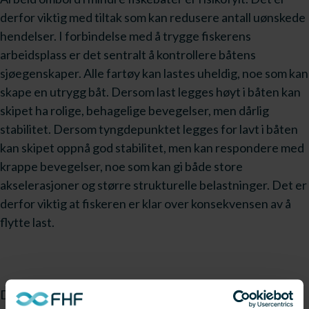
derfor viktig med tiltak som kan redusere antall uønskede
hendelser. I forbindelse med å trygge fiskerens
arbeidsplass er det sentralt å kontrollere båtens
sjøegenskaper. Alle fartøy kan lastes uheldig, noe som kan
skape en utrygg båt. Dersom last legges høyt i båten kan
skipet ha rolige, behagelige bevegelser, men dårlig
stabilitet. Dersom tyngdepunktet legges for lavt i båten
kan skipet oppnå god stabilitet, men kan respondere med
krappe bevegelser, noe som kan gi både store
akselerasjoner og større strukturelle belastninger. Det er
derfor viktig at fiskeren er klar over konsekvensen av å
flytte last.
Det finnes i dag ulike metoder for å estimere et skips