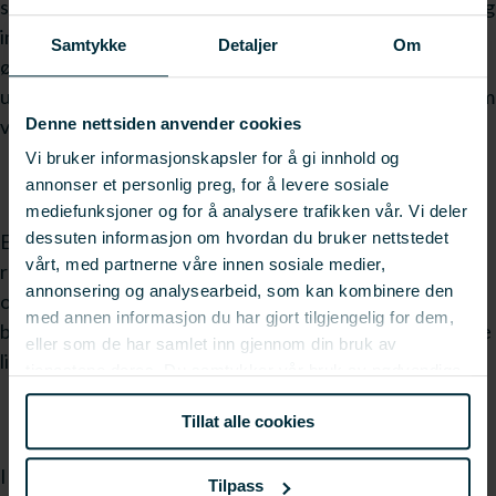
stabilitet. Alle metodene har både fordeler og ulemper, og
ingen estimerer båtens stabilitet 100 % riktig. Derfor
Samtykke
Detaljer
Om
ønsket FHF å finansiere dette prosjektet med mål om å
utvikle en programvare som er tilpasset fiskebåter og som
varsler fisker mot farlige lastkondisjoner.
Denne nettsiden anvender cookies
Vi bruker informasjonskapsler for å gi innhold og
annonser et personlig preg, for å levere sosiale
mediefunksjoner og for å analysere trafikken vår. Vi deler
dessuten informasjon om hvordan du bruker nettstedet
En slik programvare en nå utviklet og testet med gode
vårt, med partnerne våre innen sosiale medier,
resultater. Programvaren analyserer båtens bevegelser
annonsering og analysearbeid, som kan kombinere den
og kobler dette opp mot båtens stabilitet. Den varsler
med annen informasjon du har gjort tilgjengelig for dem,
båtfører ved potensielt farlige situasjoner. Dette vil gjøre
eller som de har samlet inn gjennom din bruk av
livet som fisker litt sikrere.
tjenestene deres. Du samtykker vår bruk av nødvendige
informasjonskapsler ved å bruke nettstedet vårt.
Tillat alle cookies
I tillegg kan man bruke stabilitetskalkulatoren som et
Tilpass