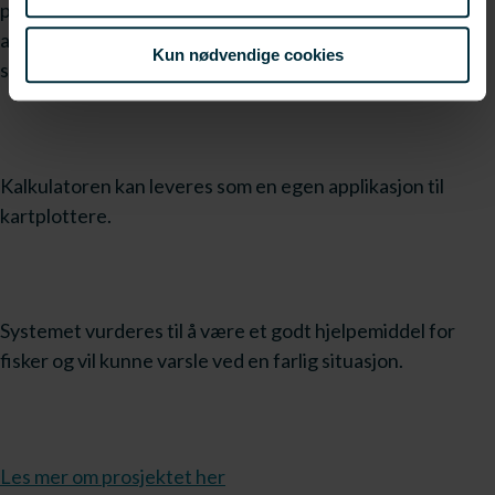
planleggingsverktøy hvor båtfører enkelt kan legge inn
aktuell/planlagt lastkondisjon og kontrollere båtens
Kun nødvendige cookies
stabilitet før de legger ut på havet.
Kalkulatoren kan leveres som en egen applikasjon til
kartplottere.
Systemet vurderes til å være et godt hjelpemiddel for
fisker og vil kunne varsle ved en farlig situasjon.
Les mer om prosjektet her