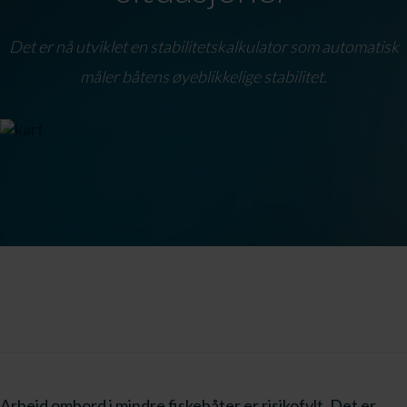
Det er nå utviklet en stabilitetskalkulator som automatisk
måler båtens øyeblikkelige stabilitet.
Arbeid ombord i mindre fiskebåter er risikofylt. Det er