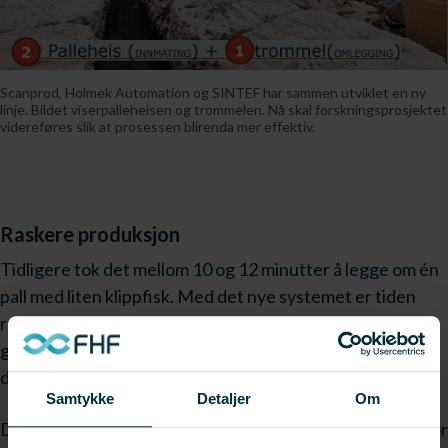
Scanprod, Holmek Automation og SINTEF har sammen utviklet en ny
linje. Bildet viserpalleheisen og trommelen. Nå skal forskningsprosjektet
videreføres slik at prosessen blirenda mer effektiv.
Raskere produksjon
Tidligere tok det mellom 10 og 12 minutter å legge om én
pall med liten klippfisk. Med det nye systemet er tiden
redusert til mellom fem og seks minutter per pall. Dette
gjør at ScanProd nå kan legge om opptil 80 paller om
dagen, sammenlignet med 40 til 50 paller tidligere.
Samtykke
Detaljer
Om
Den anslåtte verdien av effektiviseringen er betydelig for