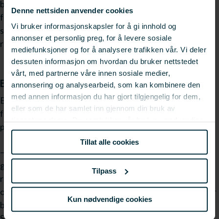
bedriften og utgjør rundt én million kroner årlig. I tillegg
Denne nettsiden anvender cookies
frigjøres både personell og utstyr til andre oppgaver, noe
Vi bruker informasjonskapsler for å gi innhold og
som gir ytterligere gevinst i form av fleksibilitet og bedre
annonser et personlig preg, for å levere sosiale
ressursbruk.
mediefunksjoner og for å analysere trafikken vår. Vi deler
dessuten informasjon om hvordan du bruker nettstedet
vårt, med partnerne våre innen sosiale medier,
Bedre HMS
annonsering og analysearbeid, som kan kombinere den
med annen informasjon du har gjort tilgjengelig for dem,
En sentral motivasjon bak prosjektet har også vært å
eller som de har samlet inn gjennom din bruk av
forbedre arbeidsmiljø og helse, miljø og sikkerhet (HMS) i
tjenestene deres. Du samtykker vår bruk av nødvendige
produksjonen.
informasjonskapsler ved å bruke nettstedet vårt.
Tillat alle cookies
– Omlegging av klippfisk har vært preget av tunge løft og
glatte gulv på grunn av saltrester. Den nye løsningen
Tilpass
reduserer mengden salt på gulvet betydelig og gir bedre
oppsamling og gjenbruk av salt, som igjen styrker sirkulær
Kun nødvendige cookies
bioøkonomi i produksjonen, forteller Jannicke Remme fra
SINTEF.