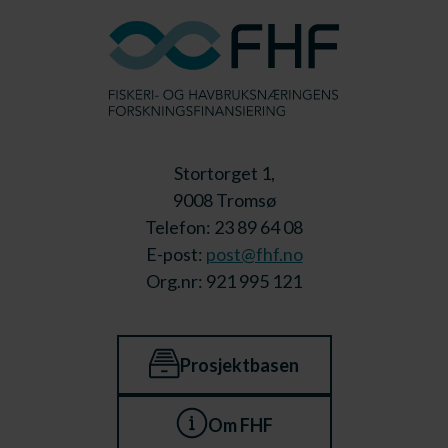
Stortorget 1,
9008 Tromsø
Telefon: 23 89 64 08
E-post:
post@fhf.no
Org.nr: 921 995 121
Prosjektbasen
Om FHF