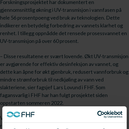
Forskningsprosjektet har dokumentert en
gjennomsnittlig økning i UV-transmisjon i vannfasen på
hele 56 prosentpoeng ved bruk av teknologien. Dette
indikerer en betydelig forbedring av vannets klarhet og
renhet. I tillegg oppnådde det rensede prosessvannet en
UV-transmisjon på over 60 prosent.
– Disse resultatene er svært lovende. Økt UV-transmisjon
er avgjørende for effektiv desinfeksjon av vannet, og
dette kan åpne for økt gjenbruk, redusert vannforbruk og
mindre strømforbruk til nedkjøling av vann ved
slakteriene, sier fagsjef Lars Lovund i FHF. Som
fagansvarlig i FHF har han fulgt prosjektet siden
oppstarten sommeren 2022.
Videre har prosjektet vist at teknologien effektivt
reduserer forurensende stoffer i prosessvannet.