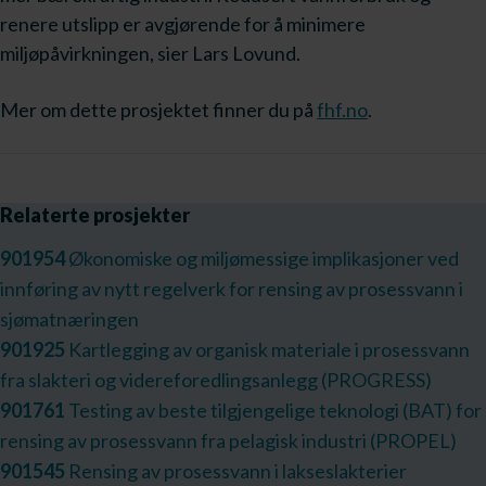
renere utslipp er avgjørende for å minimere
miljøpåvirkningen, sier Lars Lovund.
Mer om dette prosjektet finner du på
fhf.no
.
Relaterte prosjekter
901954
Økonomiske og miljømessige implikasjoner ved
innføring av nytt regelverk for rensing av prosessvann i
sjømatnæringen
901925
Kartlegging av organisk materiale i prosessvann
fra slakteri og videreforedlingsanlegg (PROGRESS)
901761
Testing av beste tilgjengelige teknologi (BAT) for
rensing av prosessvann fra pelagisk industri (PROPEL)
901545
Rensing av prosessvann i lakseslakterier