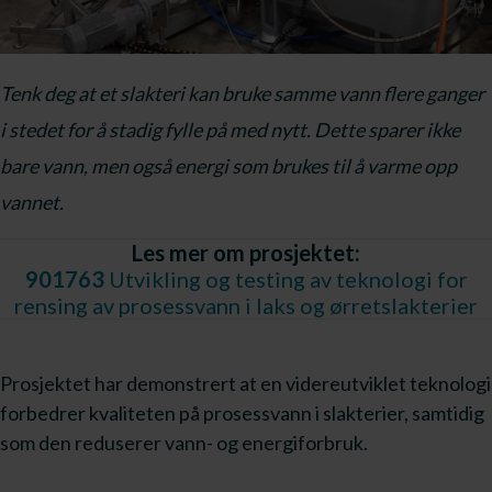
Tenk deg at et slakteri kan bruke samme vann flere ganger
i stedet for å stadig fylle på med nytt. Dette sparer ikke
bare vann, men også energi som brukes til å varme opp
vannet.
Les mer om prosjektet:
901763
Utvikling og testing av teknologi for
rensing av prosessvann i laks og ørretslakterier
Prosjektet har demonstrert at en videreutviklet teknologi
forbedrer kvaliteten på prosessvann i slakterier, samtidig
som den reduserer vann- og energiforbruk.