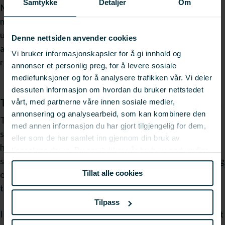
Samtykke
Detaljer
Om
Mengden nitrogen ble redusert med 49 prosent, og
mengden fosfor med 47 prosent. Dette er viktig fordi
utslipp av nitrogen og fosfor kan føre til
Denne nettsiden anvender cookies
algeoppblomstring og forringelse av vannkvaliteten i
Vi bruker informasjonskapsler for å gi innhold og
resipienter.
annonser et personlig preg, for å levere sosiale
mediefunksjoner og for å analysere trafikken vår. Vi deler
dessuten informasjon om hvordan du bruker nettstedet
Teknologiske løsninger og potensial for gjenbruk
vårt, med partnerne våre innen sosiale medier,
annonsering og analysearbeid, som kan kombinere den
Teknologien baserer seg på bruk av sentrifugering for å
med annen informasjon du har gjort tilgjengelig for dem,
separere partikler og slam fra prosessvannet. Forskerne
eller som de har samlet inn gjennom din bruk av
har også sammenlignet ulike driftsmetoder for
tjenestene deres. Du samtykker vår bruk av nødvendige
sentrifugen og funnet at en kombinasjon av sensorstyring
informasjonskapsler ved å bruke nettstedet vårt.
Tillat alle cookies
og tidsstyring gir de beste resultatene. Forskerne har
testet teknologien i stor skala og sett lovende resultater.
Tilpass
I et forsøk med gjenbruk av renset vann ble det observert