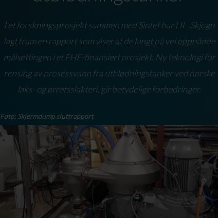
I et forskningsprosjekt sammen med Sintef har HL. Skjogn
lagt fram en rapport som viser at de langt på vei oppnådde
målsettingen i et FHF-finansiert prosjekt. Ny teknologi for
rensing av prosessvann fra utblødningstanker ved norske
laks- og ørretsslakteri, gir betydelige forbedringer.
Foto: Skjermdump sluttrapport