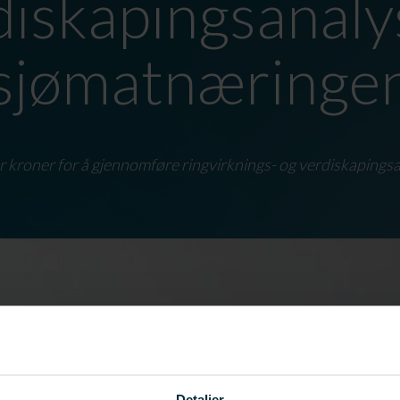
diskapingsanalys
sjømatnæringe
oner kroner for å gjennomføre ringvirknings- og verdiskaping
Detaljer