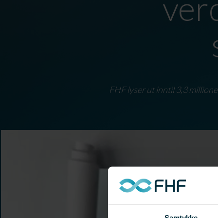
ver
FHF lyser ut inntil 3,3 milli
Samtykke