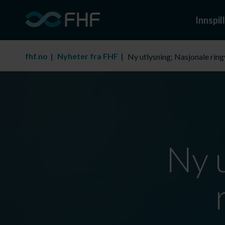
Innspill
fhf.no
Nyheter fra FHF
Ny utlysning; Nasjonale rin
Ny 