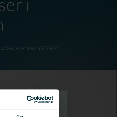
er i
n
sanalyser i perioden 2020-2022
Om