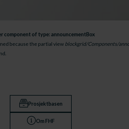
er component of type: announcementBox
ened because the partial view
blockgrid/Components/ann
nd.
Prosjektbasen
Om FHF