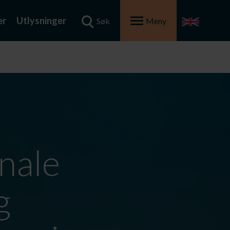
er
Utlysninger
Søk
Meny
nale
g