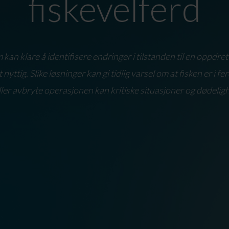
fiskevelferd
an klare å identifisere endringer i tilstanden til en oppdret
yttig. Slike løsninger kan gi tidlig varsel om at fisken er i f
 eller avbryte operasjonen kan kritiske situasjoner og dødelig