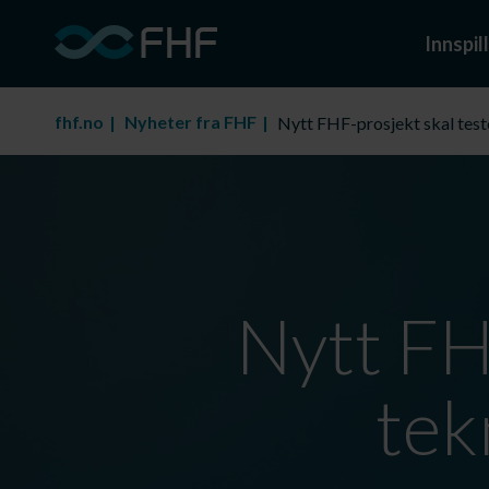
Innspill
fhf.no
Nyheter fra FHF
Nytt FHF-prosjekt skal teste
Nytt FH
tek