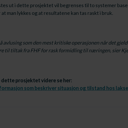
es ut i dette prosjektet vil begrenses til to systemer bas
 at man lykkes og at resultatene kan tas raskt i bruk.
å avlusing som den mest kritiske operasjonen når det gjelde
re til tiltak fra FHF for rask formidling til næringen, sier Kj
 dette prosjektet videre se her:
formasjon som beskriver situasjon og tilstand hos lakse