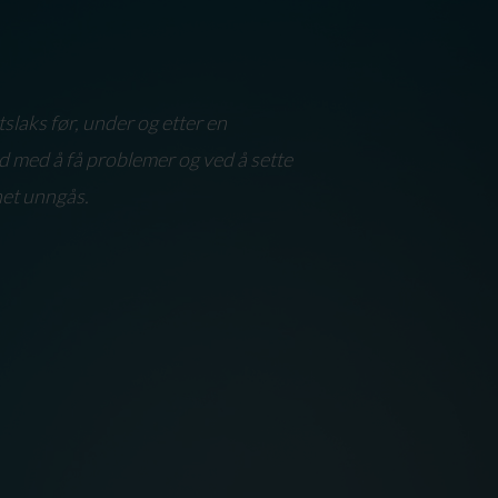
tslaks før, under og etter en
erd med å få problemer og ved å sette
het unngås.