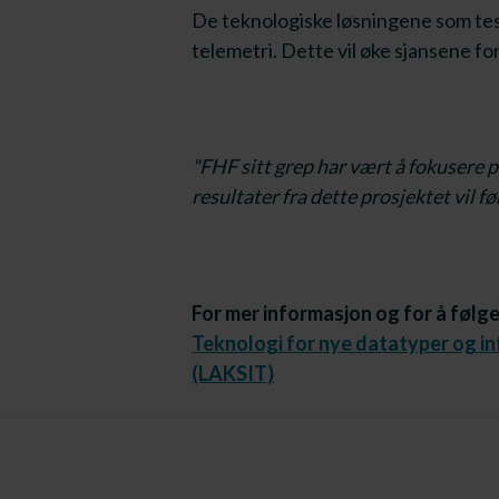
De teknologiske løsningene som test
telemetri. Dette vil øke sjansene for
"FHF sitt grep har vært å fokusere p
resultater fra dette prosjektet vil fø
For mer informasjon og for å følge
Teknologi for nye datatyper og in
(LAKSIT)