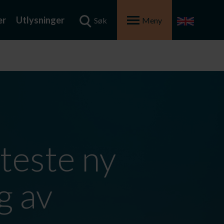
er
Utlysninger
Søk
Meny
teste ny
g av