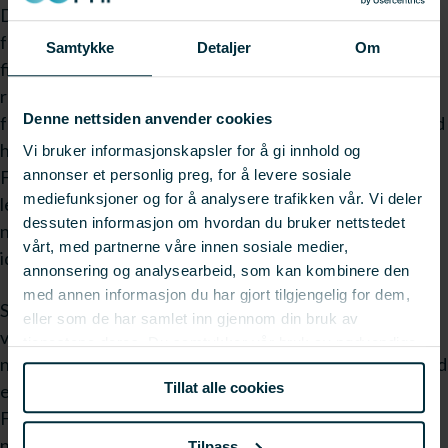
Det henvises også til nystartede, spennende
forskningsprosjekter innenfor alle områdene innenfor
Samtykke
Detaljer
Om
fiskerinæringen som FHF har tro på vil bringe gode
resultater med stor nytteverdi for både næring og videre
Denne nettsiden anvender cookies
forskning. Fiskeri- og havbruksnæringens forskningsfond
har også klart å bli 10 år i år. Administrerende direktør i
Vi bruker informasjonskapsler for å gi innhold og
annonser et personlig preg, for å levere sosiale
FHF, Arne E. Karlsen, oppfordrer i Forskningsnytts
mediefunksjoner og for å analysere trafikken vår. Vi deler
lederspalte til økt dialog mellom FHF og aktører i
dessuten informasjon om hvordan du bruker nettstedet
næringen og påpeker at FHF er åpen for innspill og gode
vårt, med partnerne våre innen sosiale medier,
ideer.
annonsering og analysearbeid, som kan kombinere den
med annen informasjon du har gjort tilgjengelig for dem,
Sentralt for FHF er at prioriteringer og prosjekter skal
eller som de har samlet inn gjennom din bruk av
være forankret i næringen, de skal reflektere hva
tjenestene deres. Du samtykker vår bruk av nødvendige
næringen opplever som de viktigste områder. I dialog med
informasjonskapsler ved å bruke nettstedet vårt.
Tillat alle cookies
egen næring skal vi også sørge for at resultatene fra
FHFs arbeid blir implementert og til direkte nytte for vår
næring skriver han.
Tilpass