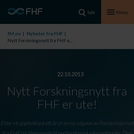
Søk
Meny
fhf.no
Nyheter fra FHF
Nytt Forskningsnytt fra FHF er ute!
22.10.2013
Nytt Forskningsnytt fra
FHF er ute!
Etter et opphold på ett år er en ny utgave av Forskningsnytt
fra FHF nå tilgjengelig til nedlasting på våre nettsider. Den