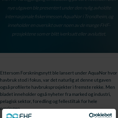
nye utgaven ble presentert under den nylig avholdte
internasjonale fiskerimessen AquaNor i Trondheim, og
inneholder en oversikt over noen av de mange FHF-
prosjektene som er blitt iverksatt eller avsluttet.
Ettersom Forskningsnytt ble lansert under AquaNor hvor
havbruk stod i fokus, var det naturlig at denne utgaven
også profilerte havbruksprosjekter i fremste rekke. Men
bladet inneholder også nyheter fra marked og industri,
pelagisk sektor, foredling og fellestiltak for hele
næringen.