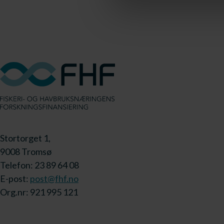
Stortorget 1,
9008 Tromsø
Telefon: 23 89 64 08
E-post:
post@fhf.no
Org.nr: 921 995 121