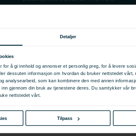
Detaljer
skapnings - og ringvirkningsanalysen der norsk sjømatnæ
ookies
te og alle direkte og indirekte leverandører av varer og t
 for å gi innhold og annonser et personlig preg, for å levere sos
 at den kommer som en web basert applikasjon.
deler dessuten informasjon om hvordan du bruker nettstedet vårt,
og analysearbeid, som kan kombinere den med annen informasjon d
 tall på næringens betydning bringes frem, og analysen inne
t inn gjennom din bruk av tjenestene deres. Du samtykker vår b
 og enkeltaktører. Dette nye verktøyet presenterer kjerne
uke nettstedet vårt.
ra direkte nytte av den. Se her for direkte link til verdisk
ies
Tilpass