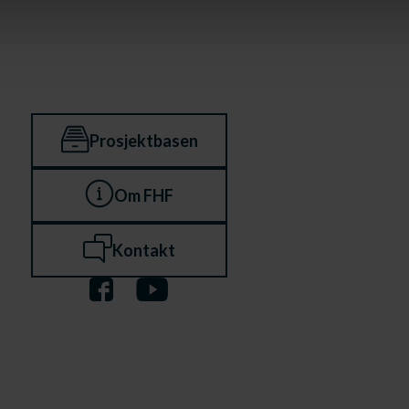
Prosjektbasen
Om FHF
Kontakt