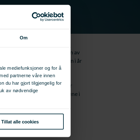
Om
ring er beskrevet med summen av
jenester. Det nye med analysen i år
iale mediefunksjoner og for å
 med partnerne våre innen
u har gjort tilgjengelig for
har nyttige tall og verktøy for
ruk av nødvendige
n på en slik måte at bedriftene i
apningsanalysen: Linken er
Tillat alle cookies