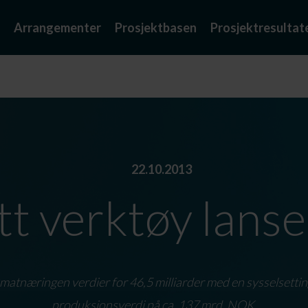
Arrangementer
Prosjektbasen
Prosjektresultat
22.10.2013
t verktøy lans
matnæringen verdier for 46,5 milliarder med en sysselsettin
produksjonsverdi på ca. 137 mrd. NOK.