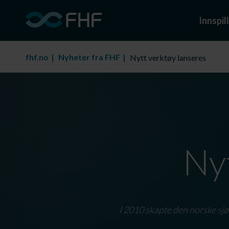
Innspill
fhf.no
Nyheter fra FHF
Nytt verktøy lanseres
Nyt
I 2010 skapte den norske sjø