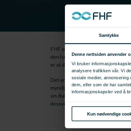
Samtykke
FHF og SINTEF er nå ute med verdi
Denne nettsiden anvender c
den havbruksbaserte og fiskeribaser
Vi bruker informasjonskapsler
er at det er tilført et element slik
analysere trafikken vår. Vi 
sosiale medier, annonsering 
Det er viktig for næringen at reelle
dem, eller som de har samle
myndigheter, næringsorganisasjoner
informasjonskapsler ved å br
sin dialog med sine målgrupper kan d
dessverre fjernet
Kun nødvendige cook