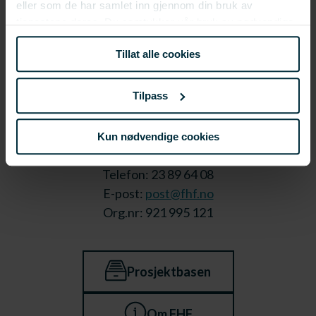
eller som de har samlet inn gjennom din bruk av
tjenestene deres. Du samtykker vår bruk av nødvendige
informasjonskapsler ved å bruke nettstedet vårt.
Tillat alle cookies
Tilpass
Stortorget 1,
Kun nødvendige cookies
9008 Tromsø
Telefon: 23 89 64 08
E-post:
post@fhf.no
Org.nr: 921 995 121
Prosjektbasen
Om FHF