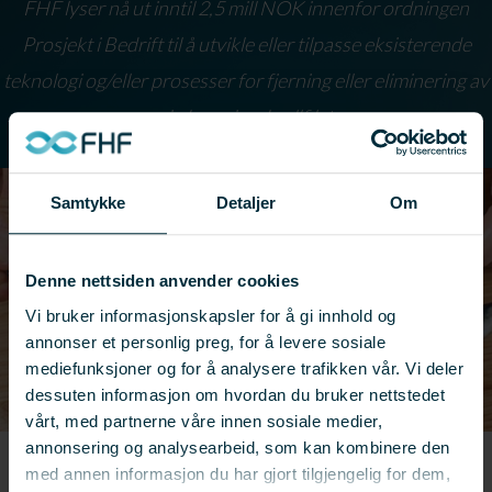
FHF lyser nå ut inntil 2,5 mill NOK innenfor ordningen
Prosjekt i Bedrift til å utvikle eller tilpasse eksisterende
teknologi og/eller prosesser for fjerning eller eliminering av
pin bone i makrellfilet.
Samtykke
Detaljer
Om
Denne nettsiden anvender cookies
Vi bruker informasjonskapsler for å gi innhold og
annonser et personlig preg, for å levere sosiale
mediefunksjoner og for å analysere trafikken vår. Vi deler
dessuten informasjon om hvordan du bruker nettstedet
vårt, med partnerne våre innen sosiale medier,
annonsering og analysearbeid, som kan kombinere den
med annen informasjon du har gjort tilgjengelig for dem,