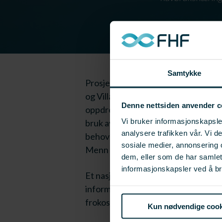
Samtykke
Prosjektet Natur-Ren ledes av Stif
og Villa Leppefisk AS. Prosjektet s
Denne nettsiden anvender c
oppdrett av laks. Riktig brukt kan 
Vi bruker informasjonskapsler
bruk av leppefisk vil prosjektet bid
analysere trafikken vår. Vi 
behovet for medisiner og kjemikalier
sosiale medier, annonsering 
Menn og Jakt og fiske.
dem, eller som de har samle
informasjonskapsler ved å br
Et nasjonalt nettverk skal spre ku
informasjonmateriell til både nærin
frokostmøte onsdag 13. august 090
Kun nødvendige cook