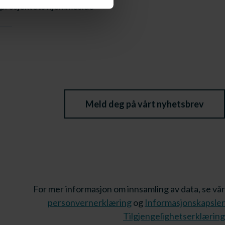
på prosjektets hjemmeside
Meld deg på vårt nyhetsbrev
For mer informasjon om innsamling av data, se vår
personvernerklæring
og
Informasjonskapsler
Tilgjengelighetserklæring