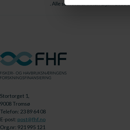
. Alle som svarer innen 1. juni 2003
Stortorget 1,
9008 Tromsø
Telefon: 23 89 64 08
E-post:
post@fhf.no
Org.nr: 921 995 121