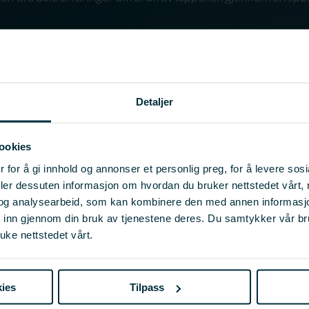
Detaljer
telsen Norsk Sjømatsenter i samarbeid med Havforskningsin
kal samle inn, systematisere og spre kunnskaper om bruken 
ookies
leppefisken bekjempe lakselus og holde begroing under kont
 for å gi innhold og annonser et personlig preg, for å levere sos
ra til at næringen har leppefisk som første valg i kampen 
deler dessuten informasjon om hvordan du bruker nettstedet vårt,
 i havbruksnæringen. På planen står en artikkelserie i Nors
og analysearbeid, som kan kombinere den med annen informasjon d
t inn gjennom din bruk av tjenestene deres. Du samtykker vår b
uke nettstedet vårt.
nnskap og erfaring med rensefisk gjennom fagmøter og net
gen og offentlig forvaltning. Under Aqua Nor i Trondheim v
0 - 1100. Gjennom en
ies
Tilpass