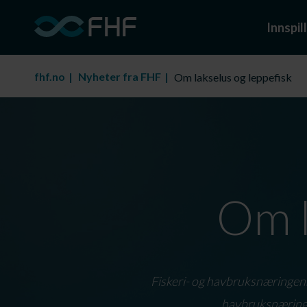
Innspill
fhf.no
Nyheter fra FHF
Om lakselus og leppefisk
Om l
Fiskeri- og havbruksnæringens 
havbruksnæringen