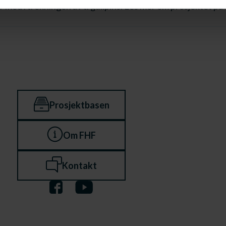
 er med i trekningen av ti gullpins. Les mer om prosjektet 
Prosjektbasen
Om FHF
Kontakt