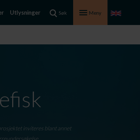
er
Utlysninger
Søk
Meny
efisk
rosjektet inviteres blant annet
ørreundersøkelse.