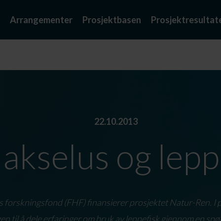
Arrangementer
Prosjektbasen
Prosjektresultat
22.10.2013
akselus og lepp
forskningsfond (FHF) finansierer prosjektet Natur-Ren. I p
 til å dele erfaringer om bruk av leppefisk gjennom en sp