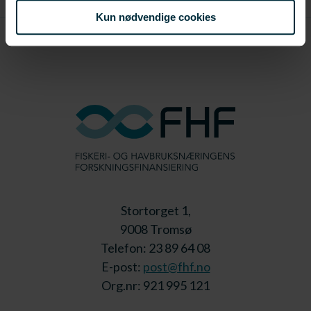
Kun nødvendige cookies
Stortorget 1,
9008 Tromsø
Telefon: 23 89 64 08
E-post:
post@fhf.no
Org.nr: 921 995 121