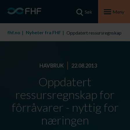
Søk
Meny
fhf.no
Nyheter fra FHF
Oppdatert ressursregnskap
HAVBRUK
22.08.2013
Oppdatert
ressursregnskap for
fôrråvarer - nyttig for
næringen