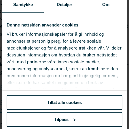
Den ble første gang presentert under AquaNor, og gir et
Samtykke
Detaljer
Om
godt bilde av dynamikken i utviklingen, den tydeliggjør
viktige faktorer som bl.a. «fish-in-fish-out» - faktor, og
Denne nettsiden anvender cookies
energieffektivitetet i lakseproduksjon sammenliknet med
annen matproduksjon.
Vi bruker informasjonskapsler for å gi innhold og
annonser et personlig preg, for å levere sosiale
mediefunksjoner og for å analysere trafikken vår. Vi deler
Dette er viktige forhold for næringen å løpende få
dessuten informasjon om hvordan du bruker nettstedet
dokumentert, og når del-leveransen foreligger i et
vårt, med partnerne våre innen sosiale medier,
kompakt fakta-ark og en ppt.-presentasjon vil det og være
annonsering og analysearbeid, som kan kombinere den
gode verktøy.
med annen informasjon du har gjort tilgjengelig for dem,
eller som de har samlet inn gjennom din bruk av
Råvarebruk og effektivitet i norsk lakseoppdrett
tjenestene deres. Du samtykker vår bruk av nødvendige
informasjonskapsler ved å bruke nettstedet vårt.
Presentasjon - Resource budget for raw materials in
Tillat alle cookies
Norwegian salmon feeds 2010 and 2012
Tilpass
Endelig rapport vil foreligge senere.