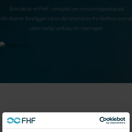
Som del av et FHF –prosjekt om ressursregnskap på
fôrråverer foreligger nå en del-leveranse fra Nofima som vil
være nyttig verktøy for næringen.