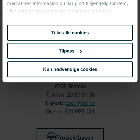
med annen informasjon du har gjort tilgjengelig for dem,
eller som de har samlet inn gjennom din bruk av
tjenestene deres. Du samtykker vår bruk av nødvendige
informasjonskapsler ved å bruke nettstedet vårt.
Tillat alle cookies
Tilpass
Kun nødvendige cookies
Stortorget 1,
9008 Tromsø
Telefon: 23 89 64 08
E-post:
post@fhf.no
Org.nr: 921 995 121
Prosjektbasen