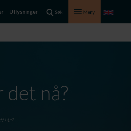
er
Utlysninger
Søk
Meny
 det nå?
t i år?