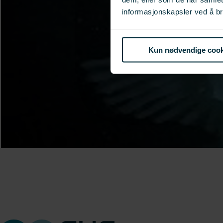
informasjonskapsler ved å br
Kun nødvendige cook