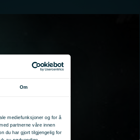
Om
iale mediefunksjoner og for å
 med partnerne våre innen
u har gjort tilgjengelig for
ruk av nødvendige