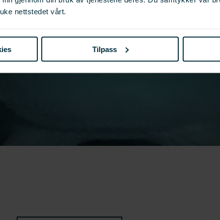
uke nettstedet vårt.
ies
Tilpass