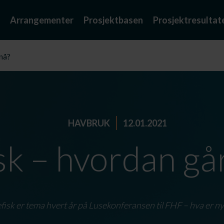
Arrangementer
Prosjektbasen
Prosjektresultat
 nå?
HAVBRUK
12.01.2021
sk – hvordan går
isk er tema hvert år på Lusekonferansen til FHF – hva er nyt