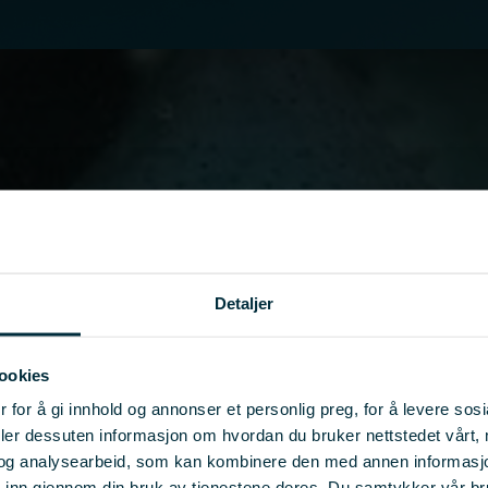
Detaljer
ookies
 for å gi innhold og annonser et personlig preg, for å levere sos
deler dessuten informasjon om hvordan du bruker nettstedet vårt,
og analysearbeid, som kan kombinere den med annen informasjon d
t inn gjennom din bruk av tjenestene deres. Du samtykker vår b