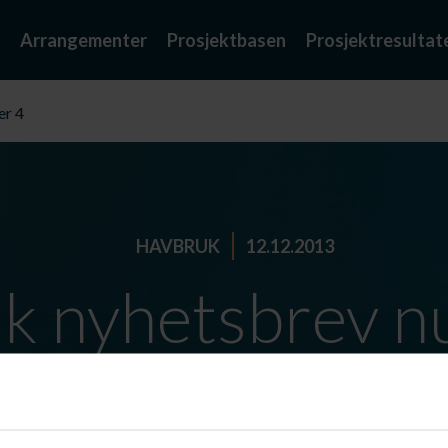
Arrangementer
Prosjektbasen
Prosjektresultat
er 4
HAVBRUK
12.12.2013
sk nyhetsbrev 
rev nummer 4 fra rensefisk prosjektet er nå klart for distr