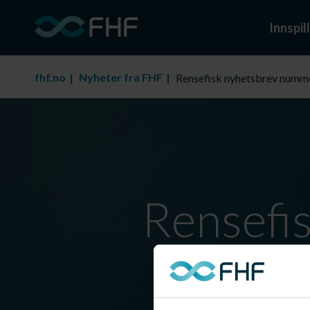
Innspill
fhf.no
Nyheter fra FHF
Rensefisk nyhetsbrev numm
Rensefi
Nyhetsb