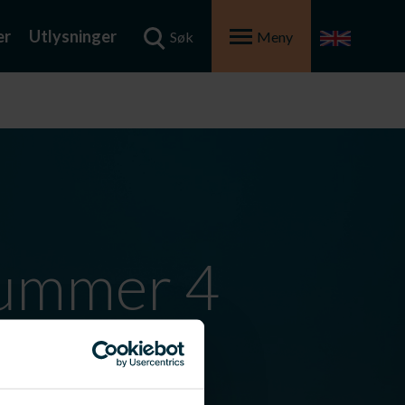
er
Utlysninger
Søk
Meny
nummer 4
ibusjon.