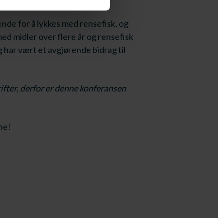
ende for å lykkes med rensefisk, og
med midler over flere år og rensefisk
g har vært et avgjørende bidrag til
rifter, derfor er denne konferansen
ne!