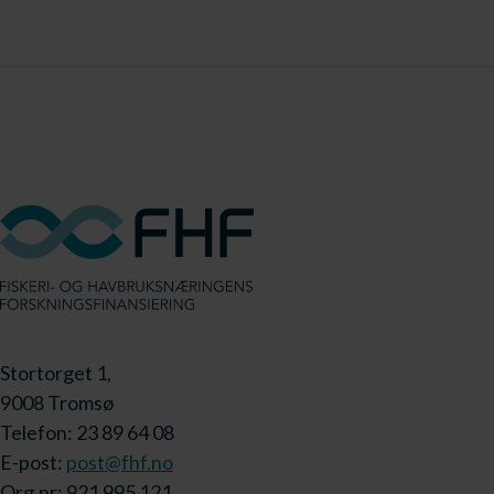
Stortorget 1,
9008 Tromsø
Telefon: 23 89 64 08
E-post:
post@fhf.no
Org.nr: 921 995 121