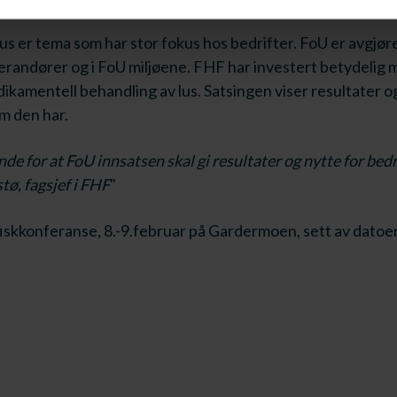
lus er tema som har stor fokus hos bedrifter. FoU er avgjør
everandører og i FoU miljøene. FHF har investert betydelig 
dikamentell behandling av lus. Satsingen viser resultater o
m den har.
nde for at FoU innsatsen skal gi resultater og nytte for bed
stø, fagsjef i FHF
"
iskkonferanse, 8.-9.februar på Gardermoen, sett av datoe