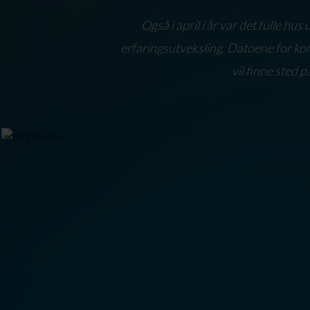
Også i april i år var det fulle h
erfaringsutveksling. Datoene for kon
vil finne sted