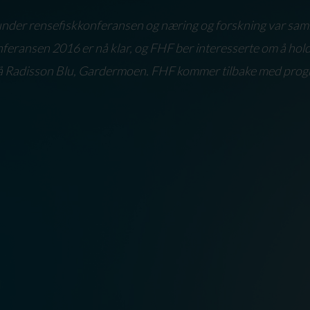
us under rensefiskkonferansen og næring og forskning var samle
feransen 2016 er nå klar, og FHF ber interesserte om å hol
 på Radisson Blu, Gardermoen. FHF kommer tilbake med progr