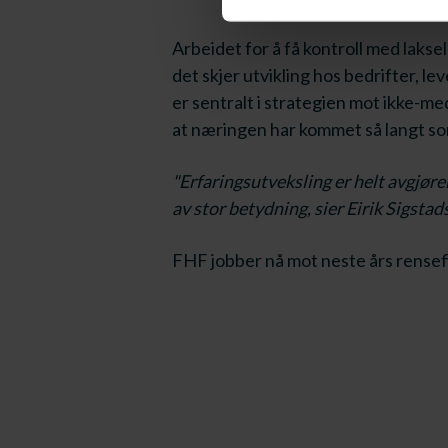
Arbeidet for å få kontroll med lakse
det skjer utvikling hos bedrifter, l
er sentralt i strategien mot ikke-me
at næringen har kommet så langt so
"Erfaringsutveksling er helt avgjøre
av stor betydning, sier Eirik Sigstad
FHF jobber nå mot neste års rensef