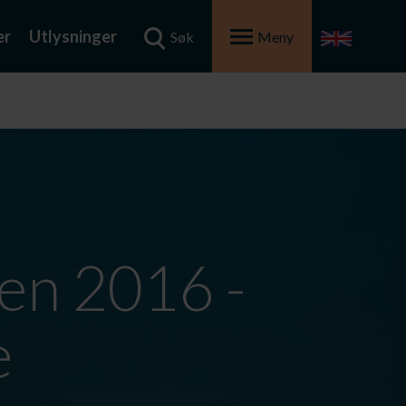
er
Utlysninger
Søk
Meny
en 2016 -
e