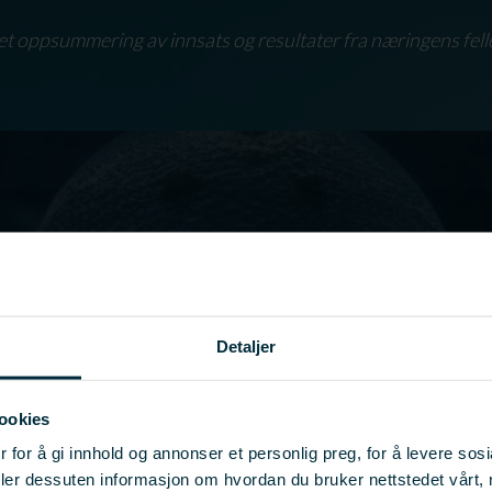
et oppsummering av innsats og resultater fra næringens fell
Detaljer
ookies
 for å gi innhold og annonser et personlig preg, for å levere sos
deler dessuten informasjon om hvordan du bruker nettstedet vårt,