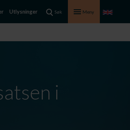
er
Utlysninger
Søk
Meny
atsen i