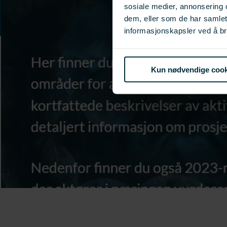
sosiale medier, annonsering 
dem, eller som de har samle
informasjonskapsler ved å br
Kun nødvendige cook