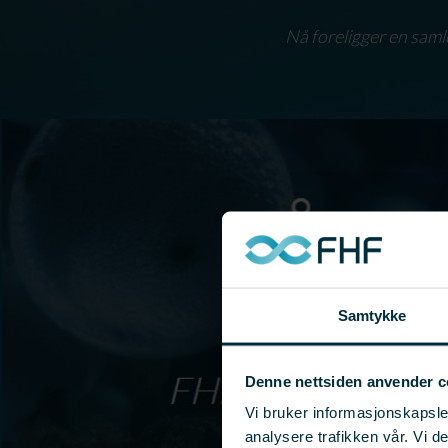
Nå foreligger en saml
Samtykke
Denne nettsiden anvender c
Vi bruker informasjonskapsler
analysere trafikken vår. Vi 