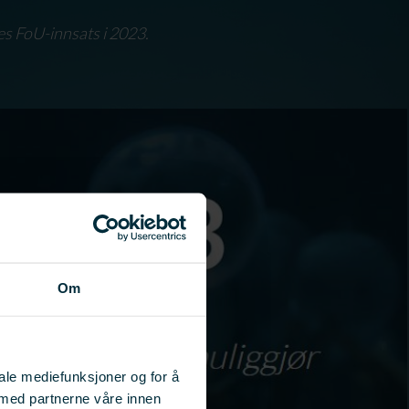
es FoU-innsats i 2023.
Om
iale mediefunksjoner og for å
 med partnerne våre innen