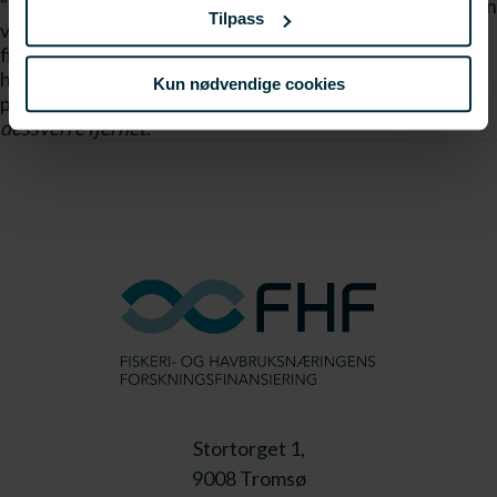
"Rikmannskost"
Linken er dessverre fjernet
Undersøkelsen
Tilpass
viser også at sild og laks er de to mest populære
fiskesortene. De som er mest positiv til sild, er de som har
høyest inntekt og bor i de største byene. Les mer om
Kun nødvendige cookies
prosjektet
Linken er dessverre fjernet
her
Linken er
dessverre fjernet
.
Stortorget 1,
9008 Tromsø