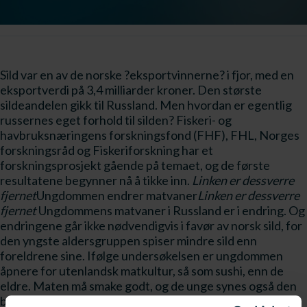
Sild var en av de norske ?eksportvinnerne? i fjor, med en
eksportverdi på 3,4 milliarder kroner. Den største
sildeandelen gikk til Russland. Men hvordan er egentlig
russernes eget forhold til silden? Fiskeri- og
havbruksnæringens forskningsfond (FHF), FHL, Norges
forskningsråd og Fiskeriforskning har et
forskningsprosjekt gående på temaet, og de første
resultatene begynner nå å tikke inn.
Linken er dessverre
fjernet
Ungdommen endrer matvaner
Linken er dessverre
fjernet
Ungdommens matvaner i Russland er i endring. Og
endringene går ikke nødvendigvis i favør av norsk sild, for
den yngste aldersgruppen spiser mindre sild enn
foreldrene sine. Ifølge undersøkelsen er ungdommen
åpnere for utenlandsk matkultur, så som sushi, enn de
eldre. Maten må smake godt, og de unge synes også den
bør være lettvint å tilberede og få tak i. De anser