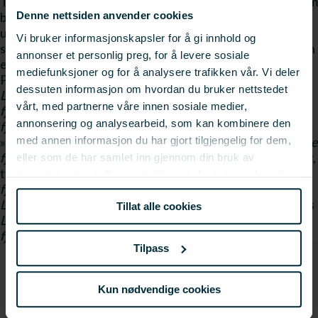
Tromsø, Onsdag 27. oktober 2010. Her blir det innlegg om
blant annet regelverk for sjømatproduksjon i Norge og
Denne nettsiden anvender cookies
utland, samt presentasjoner av Fagruppe
Vi bruker informasjonskapsler for å gi innhold og
saltfisk/klippfisks FoU-satsninger i 2010/2011. Samlingen
annonser et personlig preg, for å levere sosiale
er gratis og åpen for alle næringsutøvere.
mediefunksjoner og for å analysere trafikken vår. Vi deler
Påmeldingsfristen er 21. oktober, og det er påmelding
dessuten informasjon om hvordan du bruker nettstedet
Linken er dessverre fjernet
på nett
Linken er dessverre
vårt, med partnerne våre innen sosiale medier,
fjernet
. For mer informasjon, »
Linken er dessverre
annonsering og analysearbeid, som kan kombinere den
fjernet
se seminarprogrammet
Linken er dessverre fjernet
med annen informasjon du har gjort tilgjengelig for dem,
»
Linken er dessverre fjernet
Påmelding
Linken er dessverre
fjernet
» Kontaktperson: Lorena Jornet, FoU-koordinator,
eller som de har samlet inn gjennom din bruk av
tlf. 982 22 479,
Linken er dessverre
tjenestene deres. Du samtykker vår bruk av nødvendige
fjernet
lorena.jornet@fhf.no
Linken er dessverre fjernet
informasjonskapsler ved å bruke nettstedet vårt.
Linken er dessverre fjernet
Fotolisens: Creative Commons
Tillat alle cookies
Linken er dessverre fjernet
CCPL
Linken er dessverre
fjernet
Tilpass
Kun nødvendige cookies