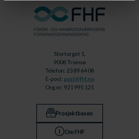
Stortorget 1,
9008 Tromsø
Telefon: 23 89 64 08
E-post:
post@fhf.no
Org.nr: 921 995 121
Prosjektbasen
Om FHF