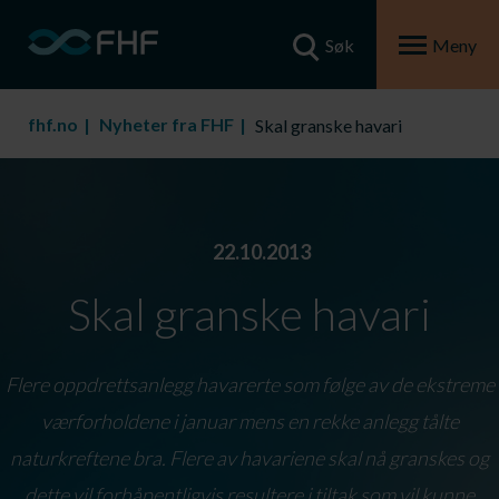
Søk
Meny
fhf.no
Nyheter fra FHF
Skal granske havari
22.10.2013
Skal granske havari
Flere oppdrettsanlegg havarerte som følge av de ekstreme
værforholdene i januar mens en rekke anlegg tålte
naturkreftene bra. Flere av havariene skal nå granskes og
dette vil forhåpentligvis resultere i tiltak som vil kunne