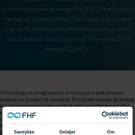
havbruksnæringens forskningsfond (FHF) tek på vegne av
næringa tak i dette problemet. Det er sett i verk eit større
program for å betra dagens tekniske løysingar og system,
samt å utvikla ny og betre teknologi. Programmet har ei
ramme på 2,2 mill. kr.
Utforminga av programmet er tufta på ei omfattande
analyse av årsaker til rømming. Resultata dannar grunnlag
for dei innsatsområder og tiltak det vert gått inn på. Det
er i programmet lagt opp til et tett samspel mellom
næringsutøverane, leverandørar av utstyr og FoU-miljø.
Programmet tek føre seg 4 hovedområde: 1. Utvikling av
bedre forankringssystem (herunder også
Samtykke
Detaljer
Om