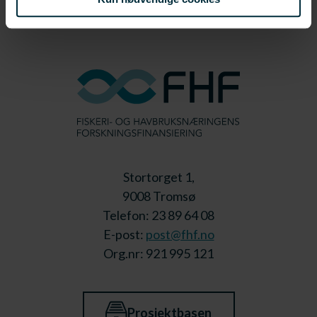
Stortorget 1,
9008 Tromsø
Telefon: 23 89 64 08
E-post:
post@fhf.no
Org.nr: 921 995 121
Prosjektbasen