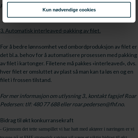
Frank Jakobsen: 934 54 221 eller. frank.jakobsen@fhf.no.
Kun nødvendige cookies
3. Automatisk interleaved-pakking av filet.
For å bedre lønnsomhet ved ombordproduksjon av filet er
det bl.a. behov for å automatisere prosessen med pakking
av filet i kartonger. Filetene må pakkes «interleaved», dvs.
hver filet er omsluttet av plast så man kan ta løs en og en
filet i frossen tilstand.
For mer informasjon om utlysning 3., kontakt fagsjef Roar
Pedersen: tlf: 480 77 688 eller roar.pedersen@fhf.no.
Bidrag til økt konkurransekraft
- Gjennom det tette samspillet vi har hatt med aktører i næringen er vi
trygge på at FHF strategisk satsing vil være et viktig bidrag til økt