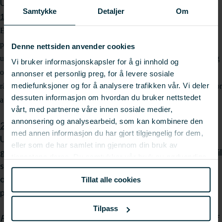
Utlysningen har tre forskjellige innretninger:
Samtykke
Detaljer
Om
1. Automatisk singulering og ensretting av rund fisk og filet.
Ensretting og singulering er avgjørende for å sikre god flyt og effektiv
produksjon.
Teknologien i dag er ikke tilfredsstillende utviklet og
Denne nettsiden anvender cookies
utlysningen har som mål å utvikle teknologi for automatisk singulering
Vi bruker informasjonskapsler for å gi innhold og
og ensretting i hele eller deler av produksjonslinjen for
annonser et personlig preg, for å levere sosiale
mediefunksjoner og for å analysere trafikken vår. Vi deler
råstoffhåndtering og filetproduksjon. Det kan også legge grunnlaget for
dessuten informasjon om hvordan du bruker nettstedet
automatisk mating av maskinene i produksjonslinjen.
vårt, med partnerne våre innen sosiale medier,
annonsering og analysearbeid, som kan kombinere den
2. Automatisk kvalitetskontroll av rund fisk og filet.
med annen informasjon du har gjort tilgjengelig for dem,
Utlysningen har som mål å utvikle teknologi som kan
eller som de har samlet inn gjennom din bruk av
gradere og sortere produkter med bakgrunn i kvalitetsfeil
tjenestene deres. Du samtykker vår bruk av nødvendige
som blod, spalting, svarthinne, kveis og bein. Det åpnes
informasjonskapsler ved å bruke nettstedet vårt.
også for å inkludere løsninger for automatisk trimming i
Tillat alle cookies
prosjektene.
Tilpass
For mer informasjon om utlysning 1. og 2., kontakt fagsjef