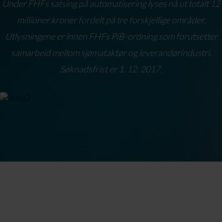
Under FHFs satsing på automatisering lyses nå ut totalt 12
millioner kroner fordelt på tre forskjellige områder.
Utlysningene er innen FHFs PiB-ordning som forutsetter
samarbeid mellom sjømataktør og leverandørindustri.
Søknadsfrist er 1. 12. 2017.