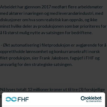
Arbeidet har gjennom 2017 medført flere arbeidsmøter
med aktører i næringen og med leverandørindustri, med
diskusjoner om hva som realistisk kan oppnås, og ikke
minst hvilke deler av produksjonen som bør prioriteres for
å få størst mulig nytte av satsingen for bedriftene.
- Økt automatisering i filetproduksjon er avgjørende for å
opprettholde lønnsomhet og konkurransekraft i norsk
filet-produksjon, sier Frank Jakobsen, fagsjef i FHF og
ansvarlig for den strategiske satsingen.
Nå lyses totalt 12 millioner kroner ut til tre (3) forskjellige
prosjekter.