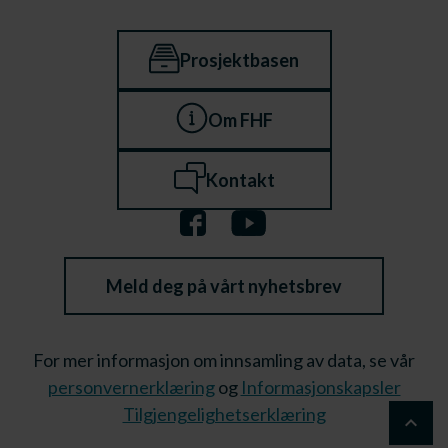
Prosjektbasen
Om FHF
Kontakt
Meld deg på vårt nyhetsbrev
For mer informasjon om innsamling av data, se vår
personvernerklæring
og
Informasjonskapsler
Tilgjengelighetserklæring
keyboard_arrow_up